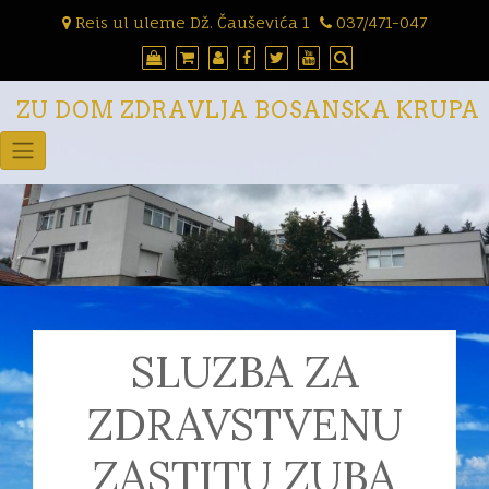
Skip
Reis ul uleme Dž. Čauševića 1
037/471-047
to
content
ZU DOM ZDRAVLJA BOSANSKA KRUPA
SLUZBA ZA
ZDRAVSTVENU
ZASTITU ZUBA