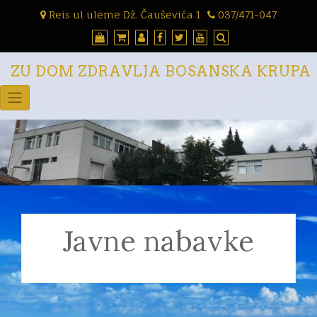
Skip
Reis ul uleme Dž. Čauševića 1
037/471-047
to
content
ZU DOM ZDRAVLJA BOSANSKA KRUPA
Javne nabavke