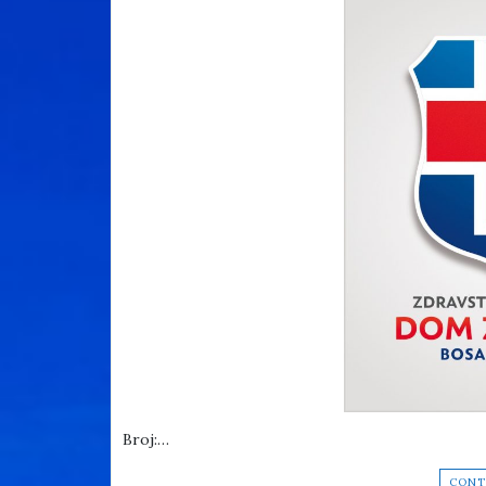
Broj:…
CONT