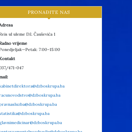
PRONAĐITE NAS
Adresa
Reis ul uleme Dž. Čauševića 1
Radno vrijeme
Ponedjeljak—Petak: 7:00–15:00
Kontakt
037/471-047
mail:
kabinetdirektora@dzboskrupa.ba
racunovodstvo@dzboskrupa.ba
pravnasluzba@dzboskrupa.ba
statistika@dzboskrupa.ba
glavnimedicinar@dzboskrupa.ba
centarzamentalnozdravlje@dzboskrupa.ba