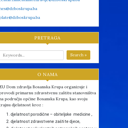
hes@dzboskrupa.ba
plate@dzboskrupa.ba
PRETRAGA
Search »
O NAMA
ZU Dom zdravlja Bosanska Krupa organizuje i
provodi primarnu zdravstvenu zaštitu stanovništva
na području općine Bosanska Krupa, kao svoju
trajnu djelatnost kroz :
djelatnost porodične – obiteljske medicine ,
djelatnost zdravstvene zaštite djece,