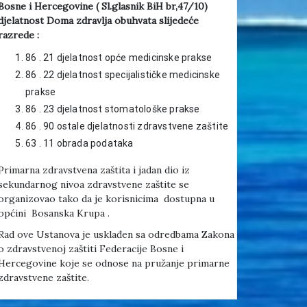
Bosne i Hercegovine ( Sl.glasnik BiH br,47/10)
djelatnost Doma zdravlja obuhvata slijedeće
razrede :
86 . 21 djelatnost opće medicinske prakse
86 . 22 djelatnost specijalističke medicinske
prakse
86 . 23 djelatnost stomatološke prakse
86 . 90 ostale djelatnosti zdravstvene zaštite
63 . 11 obrada podataka
Primarna zdravstvena zaštita i jadan dio iz
sekundarnog nivoa zdravstvene zaštite se
organizovao tako da je korisnicima dostupna u
općini Bosanska Krupa .
Rad ove Ustanova je usklađen sa odredbama Zakona
o zdravstvenoj zaštiti Federacije Bosne i
Hercegovine koje se odnose na pružanje primarne
zdravstvene zaštite.