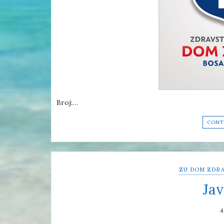
Broj:…
CONT
ZU DOM ZDRA
Jav
4