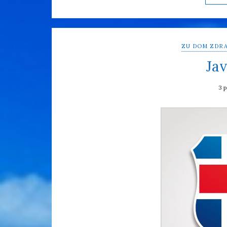
ZU DOM ZDRA
Jav
3 