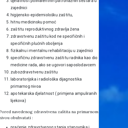
djelatnost polivalentnih patronažnih sestara u
zajednici
higijensko-epidemiološku zaštitu,
hitnu medicinsku pomoć
zaštitu reproduktivnog zdravlja žena
zdravstvenu zaštitu kod ne specifičnih i
specifičnih plućnih oboljenja
fizikalnu i mentalnu rehabilitaciju u zajednici
specifičnu zdravstvenu zaštitu radnika kao dio
medicine rada, ako se ugovori saposlodavcem
zubozdravstvenu zaštitu
laboratorijska i radiološka dijagnostika
primarnog nivoa
apotekarska djelatnost ( primjena ampuliranih
lijekova)
Pored navedenog zdravstvena zaštita na primarnom
nivou obuhvatati :
praćenje zdravstvenog stanja stanovnika i