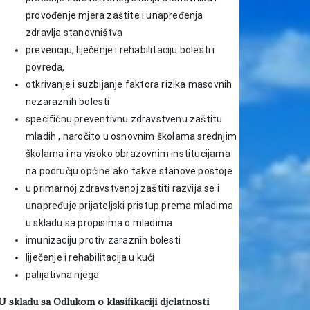
provođenje mjera zaštite i unapređenja
zdravlja stanovništva
prevenciju, liječenje i rehabilitaciju bolesti i
povreda,
otkrivanje i suzbijanje faktora rizika masovnih
nezaraznih bolesti
specifičnu preventivnu zdravstvenu zaštitu
mladih , naročito u osnovnim školama srednjim
školama i na visoko obrazovnim institucijama
na području općine ako takve stanove postoje
u primarnoj zdravstvenoj zaštiti razvija se i
unapređuje prijateljski pristup prema mladima
u skladu sa propisima o mladima
imunizaciju protiv zaraznih bolesti
liječenje i rehabilitacija u kući
palijativna njega
U skladu sa Odlukom o klasifikaciji djelatnosti