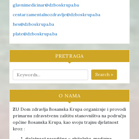
glavnimedicinar@dzboskrupa.ba
centarzamentalnozdravlje@dzboskrupa.ba
hes@dzboskrupa.ba
plate@dzboskrupa.ba
PRETRAGA
Search »
O NAMA
ZU Dom zdravlja Bosanska Krupa organizuje i provodi
primarnu zdravstvenu zaštitu stanovništva na području
općine Bosanska Krupa, kao svoju trajnu djelatnost
kroz :
djelatnost porodične – obiteljske medicine ,