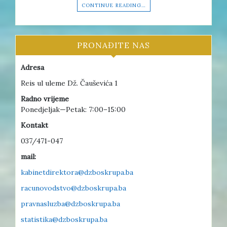
CONTINUE READING…
PRONAĐITE NAS
Adresa
Reis ul uleme Dž. Čauševića 1
Radno vrijeme
Ponedjeljak—Petak: 7:00–15:00
Kontakt
037/471-047
mail:
kabinetdirektora@dzboskrupa.ba
racunovodstvo@dzboskrupa.ba
pravnasluzba@dzboskrupa.ba
statistika@dzboskrupa.ba