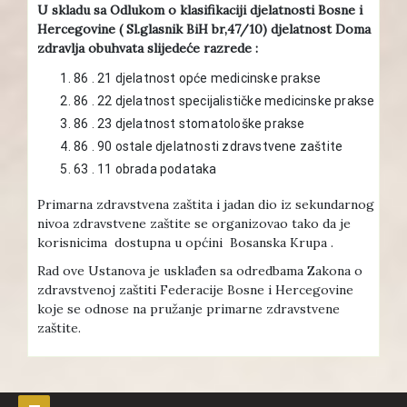
U skladu sa Odlukom o klasifikaciji djelatnosti Bosne i
Hercegovine ( Sl.glasnik BiH br,47/10) djelatnost Doma
zdravlja obuhvata slijedeće razrede :
86 . 21 djelatnost opće medicinske prakse
86 . 22 djelatnost specijalističke medicinske prakse
86 . 23 djelatnost stomatološke prakse
86 . 90 ostale djelatnosti zdravstvene zaštite
63 . 11 obrada podataka
Primarna zdravstvena zaštita i jadan dio iz sekundarnog
nivoa zdravstvene zaštite se organizovao tako da je
korisnicima dostupna u općini Bosanska Krupa .
Rad ove Ustanova je usklađen sa odredbama Zakona o
zdravstvenoj zaštiti Federacije Bosne i Hercegovine
koje se odnose na pružanje primarne zdravstvene
zaštite.