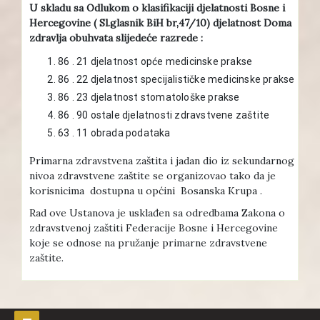
U skladu sa Odlukom o klasifikaciji djelatnosti Bosne i
Hercegovine ( Sl.glasnik BiH br,47/10) djelatnost Doma
zdravlja obuhvata slijedeće razrede :
86 . 21 djelatnost opće medicinske prakse
86 . 22 djelatnost specijalističke medicinske prakse
86 . 23 djelatnost stomatološke prakse
86 . 90 ostale djelatnosti zdravstvene zaštite
63 . 11 obrada podataka
Primarna zdravstvena zaštita i jadan dio iz sekundarnog
nivoa zdravstvene zaštite se organizovao tako da je
korisnicima dostupna u općini Bosanska Krupa .
Rad ove Ustanova je usklađen sa odredbama Zakona o
zdravstvenoj zaštiti Federacije Bosne i Hercegovine
koje se odnose na pružanje primarne zdravstvene
zaštite.