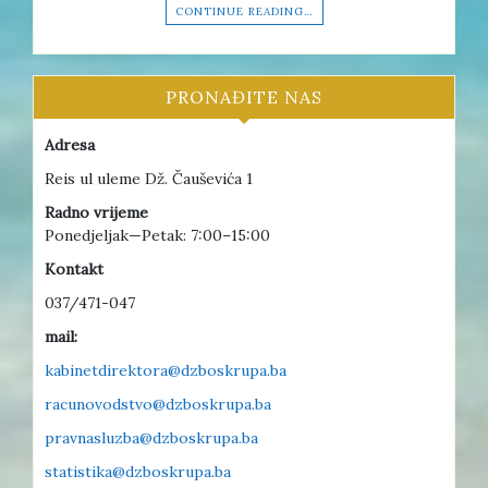
CONTINUE READING…
PRONAĐITE NAS
Adresa
Reis ul uleme Dž. Čauševića 1
Radno vrijeme
Ponedjeljak—Petak: 7:00–15:00
Kontakt
037/471-047
mail:
kabinetdirektora@dzboskrupa.ba
racunovodstvo@dzboskrupa.ba
pravnasluzba@dzboskrupa.ba
statistika@dzboskrupa.ba