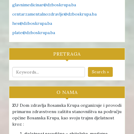
glavnimedicinar@dzboskrupa.ba
centarzamentalnozdravlje@dzboskrupa.ba
hes@dzboskrupa.ba
plate@dzboskrupa.ba
PRETRAGA
Search »
O NAMA
ZU Dom zdravlja Bosanska Krupa organizuje i provodi
primarnu zdravstvenu zaštitu stanovništva na području
općine Bosanska Krupa, kao svoju trajnu djelatnost
kroz :
djelatnost porodične – obiteljske medicine ,