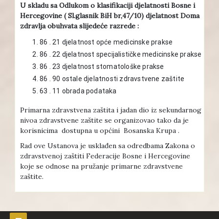
U skladu sa Odlukom o klasifikaciji djelatnosti Bosne i
Hercegovine ( Sl.glasnik BiH br,47/10) djelatnost Doma
zdravlja obuhvata slijedeće razrede :
86 . 21 djelatnost opće medicinske prakse
86 . 22 djelatnost specijalističke medicinske prakse
86 . 23 djelatnost stomatološke prakse
86 . 90 ostale djelatnosti zdravstvene zaštite
63 . 11 obrada podataka
Primarna zdravstvena zaštita i jadan dio iz sekundarnog
nivoa zdravstvene zaštite se organizovao tako da je
korisnicima dostupna u općini Bosanska Krupa .
Rad ove Ustanova je usklađen sa odredbama Zakona o
zdravstvenoj zaštiti Federacije Bosne i Hercegovine
koje se odnose na pružanje primarne zdravstvene
zaštite.