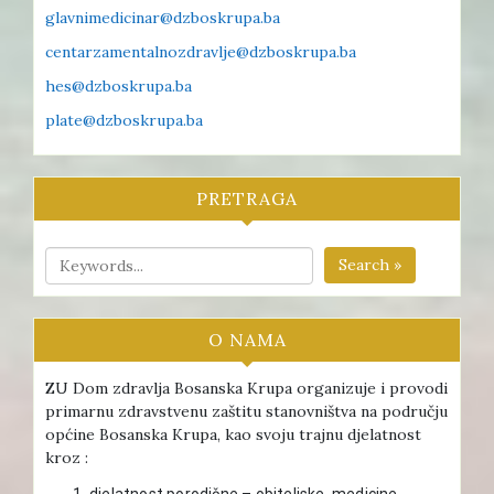
glavnimedicinar@dzboskrupa.ba
centarzamentalnozdravlje@dzboskrupa.ba
hes@dzboskrupa.ba
plate@dzboskrupa.ba
PRETRAGA
Search »
O NAMA
ZU Dom zdravlja Bosanska Krupa organizuje i provodi
primarnu zdravstvenu zaštitu stanovništva na području
općine Bosanska Krupa, kao svoju trajnu djelatnost
kroz :
djelatnost porodične – obiteljske medicine ,