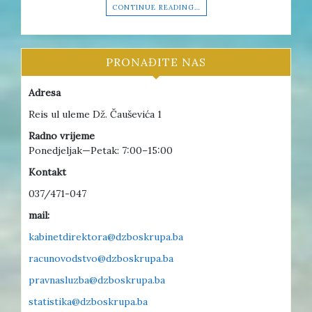
CONTINUE READING…
PRONAĐITE NAS
Adresa
Reis ul uleme Dž. Čauševića 1
Radno vrijeme
Ponedjeljak—Petak: 7:00–15:00
Kontakt
037/471-047
mail:
kabinetdirektora@dzboskrupa.ba
racunovodstvo@dzboskrupa.ba
pravnasluzba@dzboskrupa.ba
statistika@dzboskrupa.ba