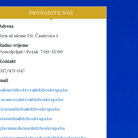
PRONAĐITE NAS
Adresa
Reis ul uleme Dž. Čauševića 1
Radno vrijeme
Ponedjeljak—Petak: 7:00–15:00
Kontakt
037/471-047
mail:
kabinetdirektora@dzboskrupa.ba
racunovodstvo@dzboskrupa.ba
pravnasluzba@dzboskrupa.ba
statistika@dzboskrupa.ba
glavnimedicinar@dzboskrupa.ba
centarzamentalnozdravlje@dzboskrupa.ba