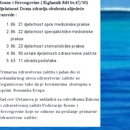
Bosne i Hercegovine ( Sl.glasnik BiH br,47/10)
djelatnost Doma zdravlja obuhvata slijedeće
razrede :
86 . 21 djelatnost opće medicinske prakse
86 . 22 djelatnost specijalističke medicinske
prakse
86 . 23 djelatnost stomatološke prakse
86 . 90 ostale djelatnosti zdravstvene zaštite
63 . 11 obrada podataka
Primarna zdravstvena zaštita i jadan dio iz
sekundarnog nivoa zdravstvene zaštite se
organizovao tako da je korisnicima dostupna u
općini Bosanska Krupa .
Rad ove Ustanova je usklađen sa odredbama Zakona
o zdravstvenoj zaštiti Federacije Bosne i
Hercegovine koje se odnose na pružanje primarne
zdravstvene zaštite.