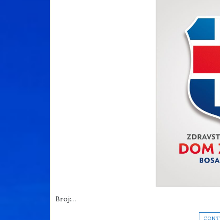
Broj:…
CONT