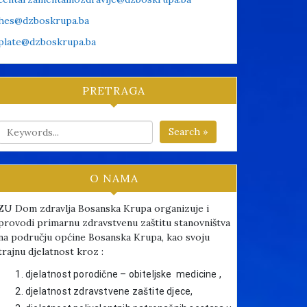
hes@dzboskrupa.ba
plate@dzboskrupa.ba
PRETRAGA
Search »
O NAMA
ZU Dom zdravlja Bosanska Krupa organizuje i
provodi primarnu zdravstvenu zaštitu stanovništva
na području općine Bosanska Krupa, kao svoju
trajnu djelatnost kroz :
djelatnost porodične – obiteljske medicine ,
djelatnost zdravstvene zaštite djece,