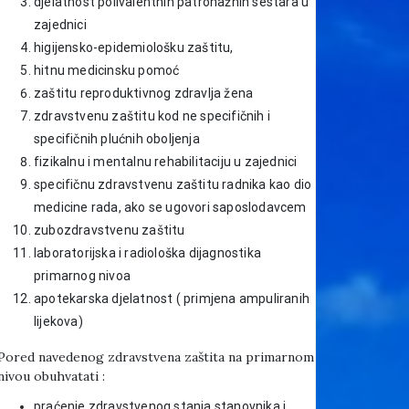
djelatnost polivalentnih patronažnih sestara u
zajednici
higijensko-epidemiološku zaštitu,
hitnu medicinsku pomoć
zaštitu reproduktivnog zdravlja žena
zdravstvenu zaštitu kod ne specifičnih i
specifičnih plućnih oboljenja
fizikalnu i mentalnu rehabilitaciju u zajednici
specifičnu zdravstvenu zaštitu radnika kao dio
medicine rada, ako se ugovori saposlodavcem
zubozdravstvenu zaštitu
laboratorijska i radiološka dijagnostika
primarnog nivoa
apotekarska djelatnost ( primjena ampuliranih
lijekova)
Pored navedenog zdravstvena zaštita na primarnom
nivou obuhvatati :
praćenje zdravstvenog stanja stanovnika i