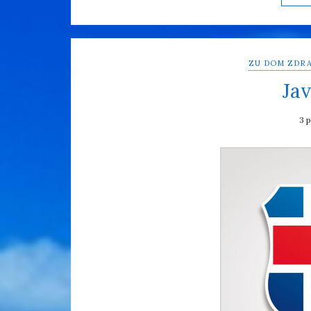
ZU DOM ZDRA
Jav
3 