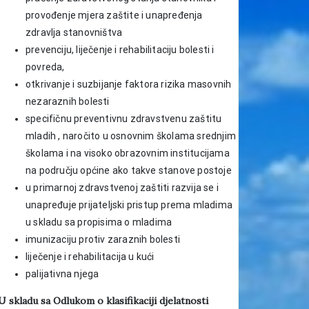
provođenje mjera zaštite i unapređenja
zdravlja stanovništva
prevenciju, liječenje i rehabilitaciju bolesti i
povreda,
otkrivanje i suzbijanje faktora rizika masovnih
nezaraznih bolesti
specifičnu preventivnu zdravstvenu zaštitu
mladih , naročito u osnovnim školama srednjim
školama i na visoko obrazovnim institucijama
na području općine ako takve stanove postoje
u primarnoj zdravstvenoj zaštiti razvija se i
unapređuje prijateljski pristup prema mladima
u skladu sa propisima o mladima
imunizaciju protiv zaraznih bolesti
liječenje i rehabilitacija u kući
palijativna njega
U skladu sa Odlukom o klasifikaciji djelatnosti