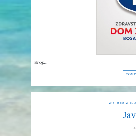
Broj:…
CONT
ZU DOM ZDRA
Jav
4