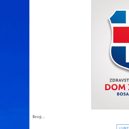
Broj:…
CONT