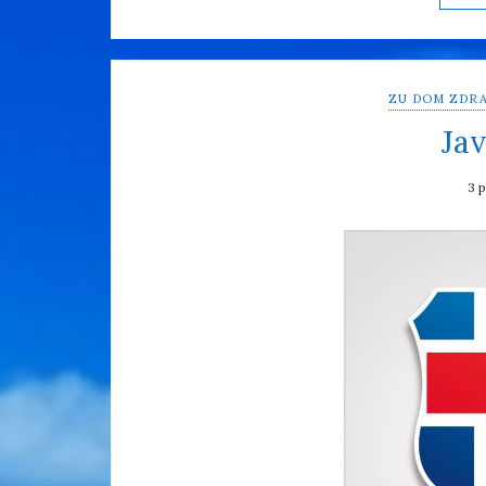
ZU DOM ZDRA
Jav
3 