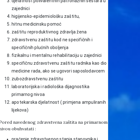
djelatnost polivalentnih patronažnih sestara u
zajednici
higijensko-epidemiološku zaštitu,
hitnu medicinsku pomoć
zaštitu reproduktivnog zdravlja žena
zdravstvenu zaštitu kod ne specifičnih i
specifičnih plućnih oboljenja
fizikalnu i mentalnu rehabilitaciju u zajednici
specifičnu zdravstvenu zaštitu radnika kao dio
medicine rada, ako se ugovori saposlodavcem
zubozdravstvenu zaštitu
laboratorijska i radiološka dijagnostika
primarnog nivoa
apotekarska djelatnost ( primjena ampuliranih
lijekova)
Pored navedenog zdravstvena zaštita na primarnom
nivou obuhvatati :
praćenje zdravstvenog stanja stanovnika i