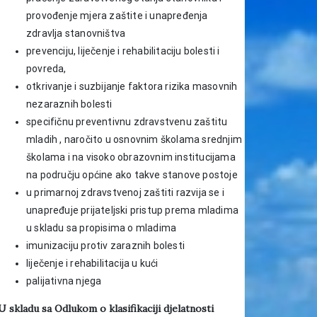
provođenje mjera zaštite i unapređenja
zdravlja stanovništva
prevenciju, liječenje i rehabilitaciju bolesti i
povreda,
otkrivanje i suzbijanje faktora rizika masovnih
nezaraznih bolesti
specifičnu preventivnu zdravstvenu zaštitu
mladih , naročito u osnovnim školama srednjim
školama i na visoko obrazovnim institucijama
na području općine ako takve stanove postoje
u primarnoj zdravstvenoj zaštiti razvija se i
unapređuje prijateljski pristup prema mladima
u skladu sa propisima o mladima
imunizaciju protiv zaraznih bolesti
liječenje i rehabilitacija u kući
palijativna njega
U skladu sa Odlukom o klasifikaciji djelatnosti