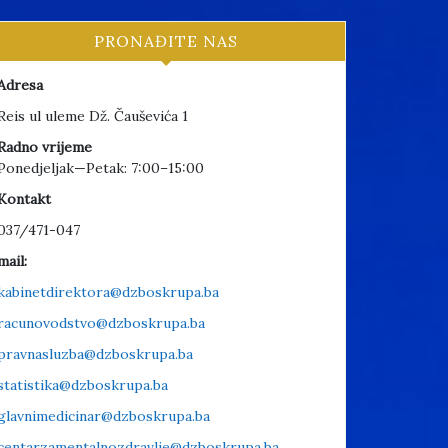
PRONAĐITE NAS
Adresa
Reis ul uleme Dž. Čauševića 1
Radno vrijeme
Ponedjeljak—Petak: 7:00–15:00
Kontakt
037/471-047
mail:
kabinetdirektora@dzboskrupa.ba
racunovodstvo@dzboskrupa.ba
pravnasluzba@dzboskrupa.ba
statistika@dzboskrupa.ba
glavnimedicinar@dzboskrupa.ba
centarzamentalnozdravlje@dzboskrupa.ba