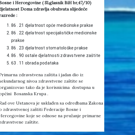
Bosne i Hercegovine ( Sl.glasnik BiH br,47/10)
djelatnost Doma zdravlja obuhvata slijedeće
razrede :
86 . 21 djelatnost opće medicinske prakse
86 . 22 djelatnost specijalističke medicinske
prakse
86 . 23 djelatnost stomatološke prakse
86 . 90 ostale djelatnosti zdravstvene zaštite
63 . 11 obrada podataka
Primarna zdravstvena zaštita i jadan dio iz
sekundarnog nivoa zdravstvene zaštite se
organizovao tako da je korisnicima dostupna u
općini Bosanska Krupa .
Rad ove Ustanova je usklađen sa odredbama Zakona
o zdravstvenoj zaštiti Federacije Bosne i
Hercegovine koje se odnose na pružanje primarne
zdravstvene zaštite.