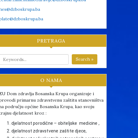
hes@dzboskrupa.ba
plate@dzboskrupa.ba
PRETRAGA
Search »
O NAMA
ZU Dom zdravlja Bosanska Krupa organizuje i
provodi primarnu zdravstvenu zaštitu stanovništva
na području općine Bosanska Krupa, kao svoju
trajnu djelatnost kroz :
djelatnost porodične – obiteljske medicine ,
djelatnost zdravstvene zaštite djece,