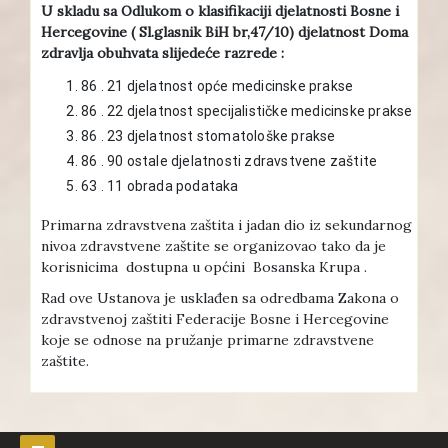
U skladu sa Odlukom o klasifikaciji djelatnosti Bosne i
Hercegovine ( Sl.glasnik BiH br,47/10) djelatnost Doma
zdravlja obuhvata slijedeće razrede :
86 . 21 djelatnost opće medicinske prakse
86 . 22 djelatnost specijalističke medicinske prakse
86 . 23 djelatnost stomatološke prakse
86 . 90 ostale djelatnosti zdravstvene zaštite
63 . 11 obrada podataka
Primarna zdravstvena zaštita i jadan dio iz sekundarnog
nivoa zdravstvene zaštite se organizovao tako da je
korisnicima dostupna u općini Bosanska Krupa .
Rad ove Ustanova je usklađen sa odredbama Zakona o
zdravstvenoj zaštiti Federacije Bosne i Hercegovine
koje se odnose na pružanje primarne zdravstvene
zaštite.