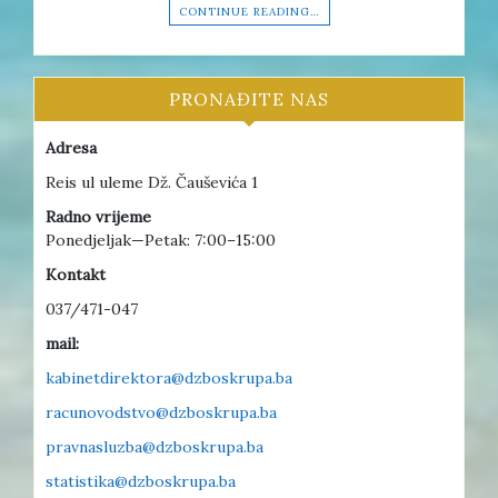
CONTINUE READING…
PRONAĐITE NAS
Adresa
Reis ul uleme Dž. Čauševića 1
Radno vrijeme
Ponedjeljak—Petak: 7:00–15:00
Kontakt
037/471-047
mail:
kabinetdirektora@dzboskrupa.ba
racunovodstvo@dzboskrupa.ba
pravnasluzba@dzboskrupa.ba
statistika@dzboskrupa.ba