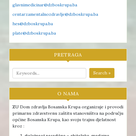
glavnimedicinar@dzboskrupa.ba
centarzamentalnozdravlje@dzboskrupa.ba
hes@dzboskrupa.ba
plate@dzboskrupa.ba
PRETRAGA
Search »
O NAMA
ZU Dom zdravlja Bosanska Krupa organizuje i provodi
primarnu zdravstvenu zaštitu stanovništva na području
općine Bosanska Krupa, kao svoju trajnu djelatnost
kroz :
djelatnost porodične – obiteljske medicine ,