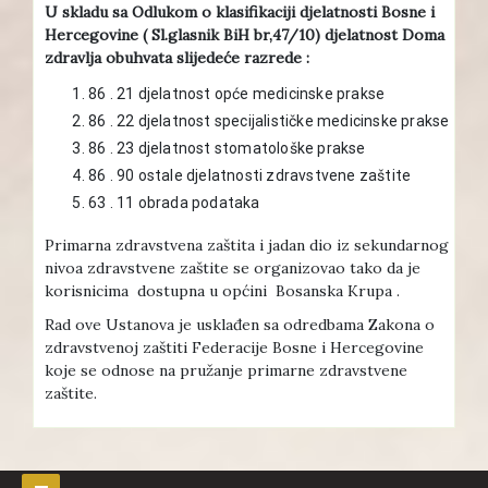
U skladu sa Odlukom o klasifikaciji djelatnosti Bosne i
Hercegovine ( Sl.glasnik BiH br,47/10) djelatnost Doma
zdravlja obuhvata slijedeće razrede :
86 . 21 djelatnost opće medicinske prakse
86 . 22 djelatnost specijalističke medicinske prakse
86 . 23 djelatnost stomatološke prakse
86 . 90 ostale djelatnosti zdravstvene zaštite
63 . 11 obrada podataka
Primarna zdravstvena zaštita i jadan dio iz sekundarnog
nivoa zdravstvene zaštite se organizovao tako da je
korisnicima dostupna u općini Bosanska Krupa .
Rad ove Ustanova je usklađen sa odredbama Zakona o
zdravstvenoj zaštiti Federacije Bosne i Hercegovine
koje se odnose na pružanje primarne zdravstvene
zaštite.