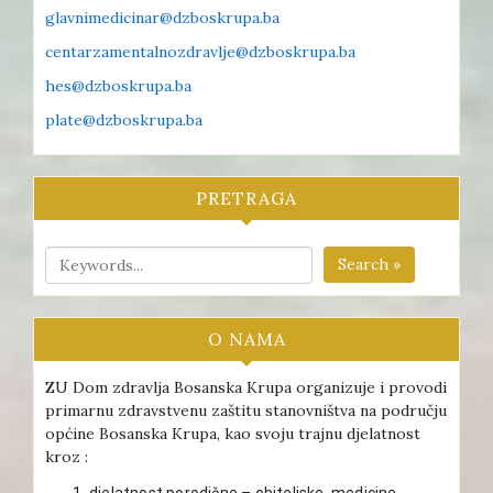
glavnimedicinar@dzboskrupa.ba
centarzamentalnozdravlje@dzboskrupa.ba
hes@dzboskrupa.ba
plate@dzboskrupa.ba
PRETRAGA
Search »
O NAMA
ZU Dom zdravlja Bosanska Krupa organizuje i provodi
primarnu zdravstvenu zaštitu stanovništva na području
općine Bosanska Krupa, kao svoju trajnu djelatnost
kroz :
djelatnost porodične – obiteljske medicine ,