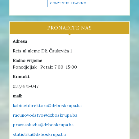
CONTINUE READING…
PRONAĐITE NAS
Adresa
Reis ul uleme Dž. Čauševića 1
Radno vrijeme
Ponedjeljak—Petak: 7:00–15:00
Kontakt
037/471-047
mail:
kabinetdirektora@dzboskrupa.ba
racunovodstvo@dzboskrupa.ba
pravnasluzba@dzboskrupa.ba
statistika@dzboskrupa.ba