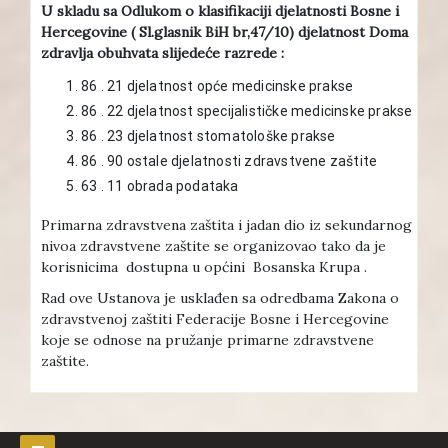
U skladu sa Odlukom o klasifikaciji djelatnosti Bosne i
Hercegovine ( Sl.glasnik BiH br,47/10) djelatnost Doma
zdravlja obuhvata slijedeće razrede :
86 . 21 djelatnost opće medicinske prakse
86 . 22 djelatnost specijalističke medicinske prakse
86 . 23 djelatnost stomatološke prakse
86 . 90 ostale djelatnosti zdravstvene zaštite
63 . 11 obrada podataka
Primarna zdravstvena zaštita i jadan dio iz sekundarnog
nivoa zdravstvene zaštite se organizovao tako da je
korisnicima dostupna u općini Bosanska Krupa .
Rad ove Ustanova je usklađen sa odredbama Zakona o
zdravstvenoj zaštiti Federacije Bosne i Hercegovine
koje se odnose na pružanje primarne zdravstvene
zaštite.