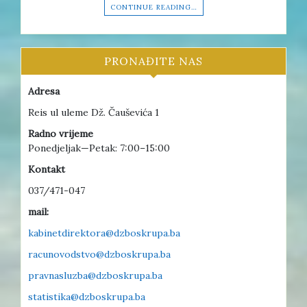
CONTINUE READING…
PRONAĐITE NAS
Adresa
Reis ul uleme Dž. Čauševića 1
Radno vrijeme
Ponedjeljak—Petak: 7:00–15:00
Kontakt
037/471-047
mail:
kabinetdirektora@dzboskrupa.ba
racunovodstvo@dzboskrupa.ba
pravnasluzba@dzboskrupa.ba
statistika@dzboskrupa.ba