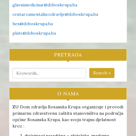
glavnimedicinar@dzboskrupa.ba
centarzamentalnozdravlje@dzboskrupa.ba
hes@dzboskrupa.ba
plate@dzboskrupa.ba
PRETRAGA
Search »
O NAMA
ZU Dom zdravlja Bosanska Krupa organizuje i provodi
primarnu zdravstvenu zaštitu stanovništva na području
općine Bosanska Krupa, kao svoju trajnu djelatnost
kroz :
djelatnost porodične – obiteljske medicine ,