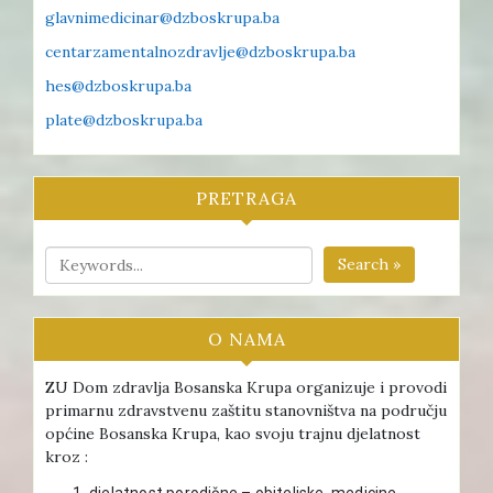
glavnimedicinar@dzboskrupa.ba
centarzamentalnozdravlje@dzboskrupa.ba
hes@dzboskrupa.ba
plate@dzboskrupa.ba
PRETRAGA
Search »
O NAMA
ZU Dom zdravlja Bosanska Krupa organizuje i provodi
primarnu zdravstvenu zaštitu stanovništva na području
općine Bosanska Krupa, kao svoju trajnu djelatnost
kroz :
djelatnost porodične – obiteljske medicine ,