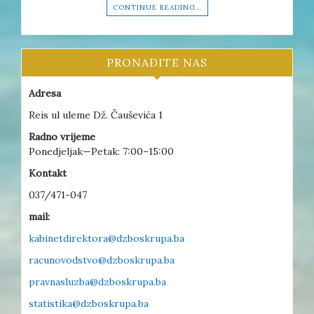
CONTINUE READING…
PRONAĐITE NAS
Adresa
Reis ul uleme Dž. Čauševića 1
Radno vrijeme
Ponedjeljak—Petak: 7:00–15:00
Kontakt
037/471-047
mail:
kabinetdirektora@dzboskrupa.ba
racunovodstvo@dzboskrupa.ba
pravnasluzba@dzboskrupa.ba
statistika@dzboskrupa.ba