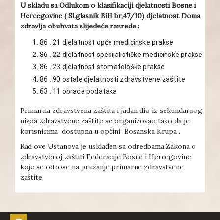
U skladu sa Odlukom o klasifikaciji djelatnosti Bosne i
Hercegovine ( Sl.glasnik BiH br,47/10) djelatnost Doma
zdravlja obuhvata slijedeće razrede :
86 . 21 djelatnost opće medicinske prakse
86 . 22 djelatnost specijalističke medicinske prakse
86 . 23 djelatnost stomatološke prakse
86 . 90 ostale djelatnosti zdravstvene zaštite
63 . 11 obrada podataka
Primarna zdravstvena zaštita i jadan dio iz sekundarnog
nivoa zdravstvene zaštite se organizovao tako da je
korisnicima dostupna u općini Bosanska Krupa .
Rad ove Ustanova je usklađen sa odredbama Zakona o
zdravstvenoj zaštiti Federacije Bosne i Hercegovine
koje se odnose na pružanje primarne zdravstvene
zaštite.