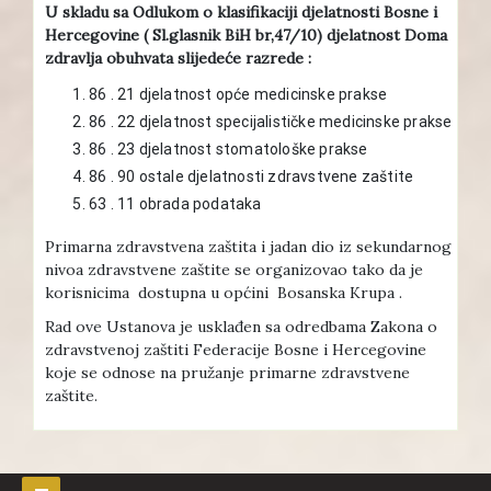
U skladu sa Odlukom o klasifikaciji djelatnosti Bosne i
Hercegovine ( Sl.glasnik BiH br,47/10) djelatnost Doma
zdravlja obuhvata slijedeće razrede :
86 . 21 djelatnost opće medicinske prakse
86 . 22 djelatnost specijalističke medicinske prakse
86 . 23 djelatnost stomatološke prakse
86 . 90 ostale djelatnosti zdravstvene zaštite
63 . 11 obrada podataka
Primarna zdravstvena zaštita i jadan dio iz sekundarnog
nivoa zdravstvene zaštite se organizovao tako da je
korisnicima dostupna u općini Bosanska Krupa .
Rad ove Ustanova je usklađen sa odredbama Zakona o
zdravstvenoj zaštiti Federacije Bosne i Hercegovine
koje se odnose na pružanje primarne zdravstvene
zaštite.