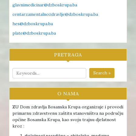
glavnimedicinar@dzboskrupa.ba
centarzamentalnozdravlje@dzboskrupa.ba
hes@dzboskrupa.ba
plate@dzboskrupa.ba
PRETRAGA
Search »
O NAMA
ZU Dom zdravlja Bosanska Krupa organizuje i provodi
primarnu zdravstvenu zaštitu stanovništva na području
općine Bosanska Krupa, kao svoju trajnu djelatnost
kroz :
djelatnost porodične – obiteljske medicine ,