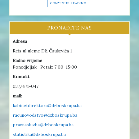
CONTINUE READING…
PRONAĐITE NAS
Adresa
Reis ul uleme Dž. Čauševića 1
Radno vrijeme
Ponedjeljak—Petak: 7:00–15:00
Kontakt
037/471-047
mail:
kabinetdirektora@dzboskrupa.ba
racunovodstvo@dzboskrupa.ba
pravnasluzba@dzboskrupa.ba
statistika@dzboskrupa.ba