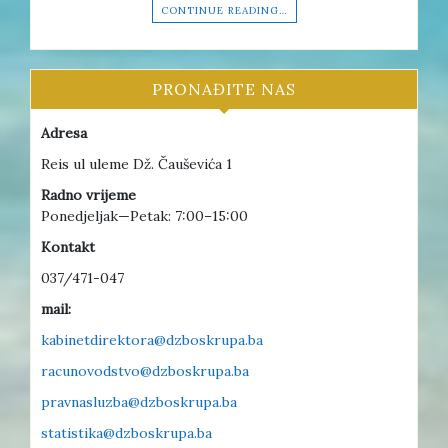
CONTINUE READING…
PRONAĐITE NAS
Adresa
Reis ul uleme Dž. Čauševića 1
Radno vrijeme
Ponedjeljak—Petak: 7:00–15:00
Kontakt
037/471-047
mail:
kabinetdirektora@dzboskrupa.ba
racunovodstvo@dzboskrupa.ba
pravnasluzba@dzboskrupa.ba
statistika@dzboskrupa.ba