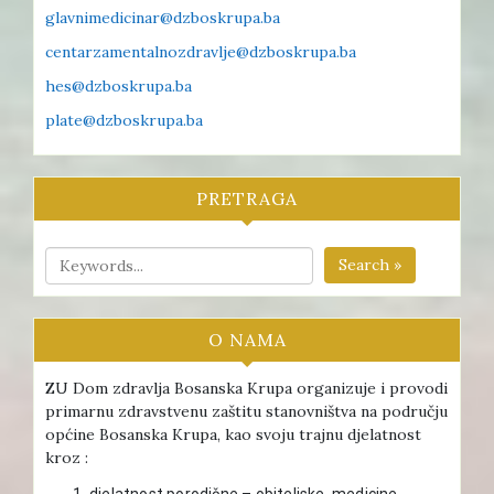
glavnimedicinar@dzboskrupa.ba
centarzamentalnozdravlje@dzboskrupa.ba
hes@dzboskrupa.ba
plate@dzboskrupa.ba
PRETRAGA
Search »
O NAMA
ZU Dom zdravlja Bosanska Krupa organizuje i provodi
primarnu zdravstvenu zaštitu stanovništva na području
općine Bosanska Krupa, kao svoju trajnu djelatnost
kroz :
djelatnost porodične – obiteljske medicine ,