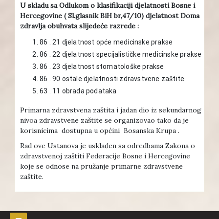
U skladu sa Odlukom o klasifikaciji djelatnosti Bosne i
Hercegovine ( Sl.glasnik BiH br,47/10) djelatnost Doma
zdravlja obuhvata slijedeće razrede :
86 . 21 djelatnost opće medicinske prakse
86 . 22 djelatnost specijalističke medicinske prakse
86 . 23 djelatnost stomatološke prakse
86 . 90 ostale djelatnosti zdravstvene zaštite
63 . 11 obrada podataka
Primarna zdravstvena zaštita i jadan dio iz sekundarnog
nivoa zdravstvene zaštite se organizovao tako da je
korisnicima dostupna u općini Bosanska Krupa .
Rad ove Ustanova je usklađen sa odredbama Zakona o
zdravstvenoj zaštiti Federacije Bosne i Hercegovine
koje se odnose na pružanje primarne zdravstvene
zaštite.