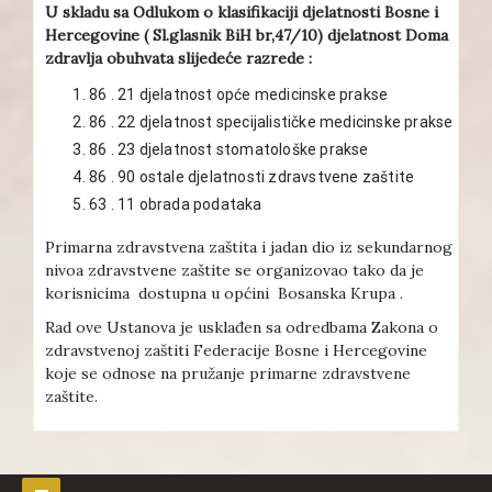
U skladu sa Odlukom o klasifikaciji djelatnosti Bosne i
Hercegovine ( Sl.glasnik BiH br,47/10) djelatnost Doma
zdravlja obuhvata slijedeće razrede :
86 . 21 djelatnost opće medicinske prakse
86 . 22 djelatnost specijalističke medicinske prakse
86 . 23 djelatnost stomatološke prakse
86 . 90 ostale djelatnosti zdravstvene zaštite
63 . 11 obrada podataka
Primarna zdravstvena zaštita i jadan dio iz sekundarnog
nivoa zdravstvene zaštite se organizovao tako da je
korisnicima dostupna u općini Bosanska Krupa .
Rad ove Ustanova je usklađen sa odredbama Zakona o
zdravstvenoj zaštiti Federacije Bosne i Hercegovine
koje se odnose na pružanje primarne zdravstvene
zaštite.