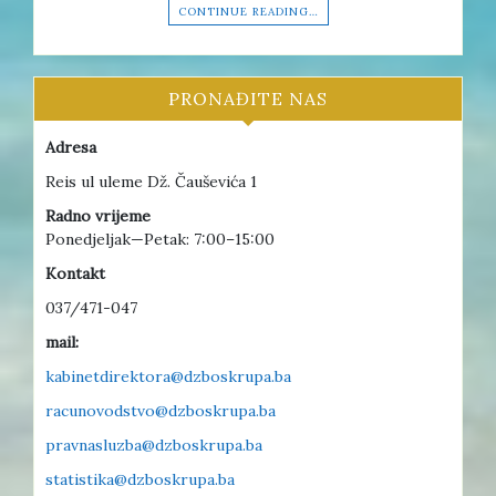
CONTINUE READING…
PRONAĐITE NAS
Adresa
Reis ul uleme Dž. Čauševića 1
Radno vrijeme
Ponedjeljak—Petak: 7:00–15:00
Kontakt
037/471-047
mail:
kabinetdirektora@dzboskrupa.ba
racunovodstvo@dzboskrupa.ba
pravnasluzba@dzboskrupa.ba
statistika@dzboskrupa.ba