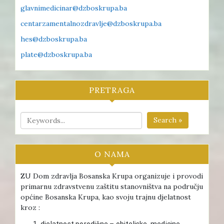
glavnimedicinar@dzboskrupa.ba
centarzamentalnozdravlje@dzboskrupa.ba
hes@dzboskrupa.ba
plate@dzboskrupa.ba
PRETRAGA
Search »
O NAMA
ZU Dom zdravlja Bosanska Krupa organizuje i provodi
primarnu zdravstvenu zaštitu stanovništva na području
općine Bosanska Krupa, kao svoju trajnu djelatnost
kroz :
djelatnost porodične – obiteljske medicine ,