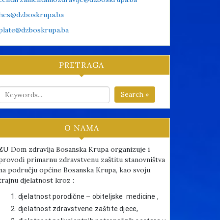
hes@dzboskrupa.ba
plate@dzboskrupa.ba
PRETRAGA
Search »
O NAMA
ZU Dom zdravlja Bosanska Krupa organizuje i
provodi primarnu zdravstvenu zaštitu stanovništva
na području općine Bosanska Krupa, kao svoju
trajnu djelatnost kroz :
djelatnost porodične – obiteljske medicine ,
djelatnost zdravstvene zaštite djece,