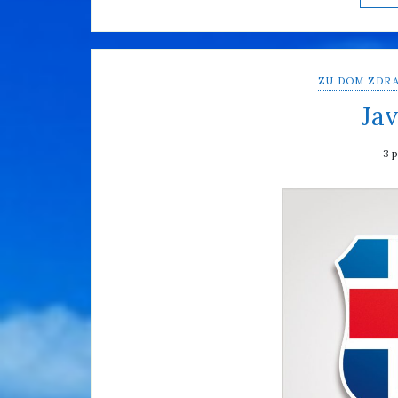
ZU DOM ZDRA
Jav
3 