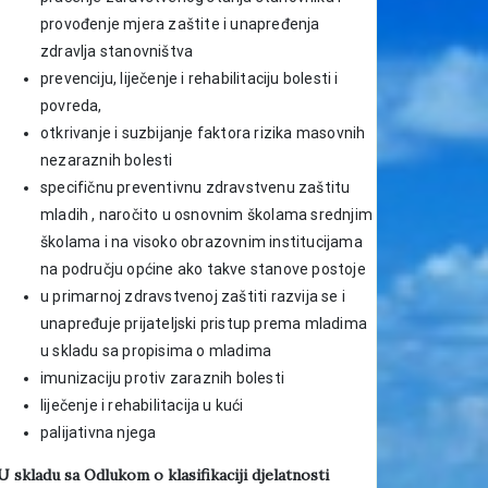
provođenje mjera zaštite i unapređenja
zdravlja stanovništva
prevenciju, liječenje i rehabilitaciju bolesti i
povreda,
otkrivanje i suzbijanje faktora rizika masovnih
nezaraznih bolesti
specifičnu preventivnu zdravstvenu zaštitu
mladih , naročito u osnovnim školama srednjim
školama i na visoko obrazovnim institucijama
na području općine ako takve stanove postoje
u primarnoj zdravstvenoj zaštiti razvija se i
unapređuje prijateljski pristup prema mladima
u skladu sa propisima o mladima
imunizaciju protiv zaraznih bolesti
liječenje i rehabilitacija u kući
palijativna njega
U skladu sa Odlukom o klasifikaciji djelatnosti