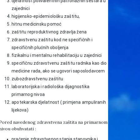
djelatnost polivalentnih patronažnih sestara u
zajednici
higijensko-epidemiološku zaštitu,
hitnu medicinsku pomoć
zaštitu reproduktivnog zdravlja žena
zdravstvenu zaštitu kod ne specifičnih i
specifičnih plućnih oboljenja
fizikalnu i mentalnu rehabilitaciju u zajednici
specifičnu zdravstvenu zaštitu radnika kao dio
medicine rada, ako se ugovori saposlodavcem
zubozdravstvenu zaštitu
laboratorijska i radiološka dijagnostika
primarnog nivoa
apotekarska djelatnost ( primjena ampuliranih
lijekova)
Pored navedenog zdravstvena zaštita na primarnom
nivou obuhvatati :
praćenje zdravstvenog stanja stanovnika i