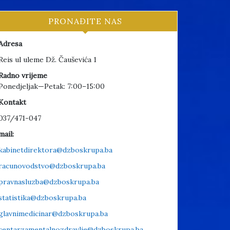
PRONAĐITE NAS
Adresa
Reis ul uleme Dž. Čauševića 1
Radno vrijeme
Ponedjeljak—Petak: 7:00–15:00
Kontakt
037/471-047
mail:
kabinetdirektora@dzboskrupa.ba
racunovodstvo@dzboskrupa.ba
pravnasluzba@dzboskrupa.ba
statistika@dzboskrupa.ba
glavnimedicinar@dzboskrupa.ba
centarzamentalnozdravlje@dzboskrupa.ba