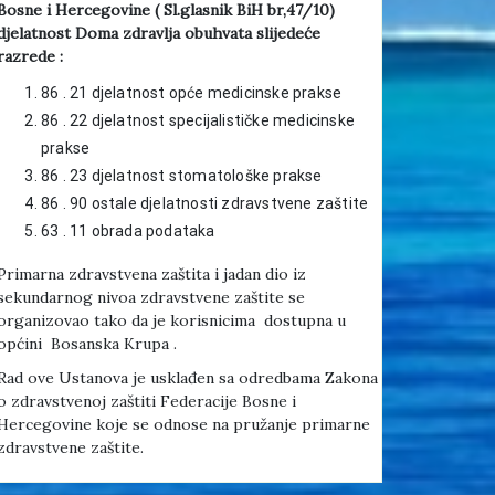
Bosne i Hercegovine ( Sl.glasnik BiH br,47/10)
djelatnost Doma zdravlja obuhvata slijedeće
razrede :
86 . 21 djelatnost opće medicinske prakse
86 . 22 djelatnost specijalističke medicinske
prakse
86 . 23 djelatnost stomatološke prakse
86 . 90 ostale djelatnosti zdravstvene zaštite
63 . 11 obrada podataka
Primarna zdravstvena zaštita i jadan dio iz
sekundarnog nivoa zdravstvene zaštite se
organizovao tako da je korisnicima dostupna u
općini Bosanska Krupa .
Rad ove Ustanova je usklađen sa odredbama Zakona
o zdravstvenoj zaštiti Federacije Bosne i
Hercegovine koje se odnose na pružanje primarne
zdravstvene zaštite.