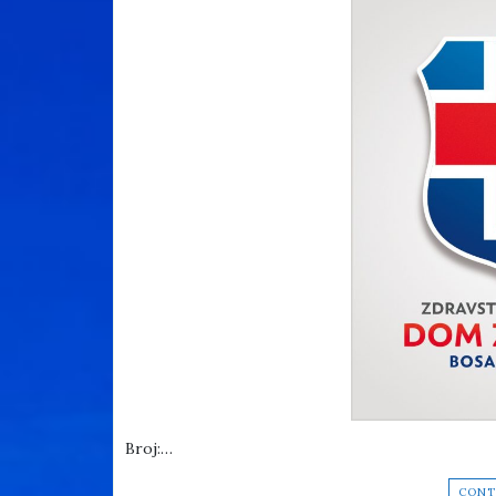
Broj:…
CONT