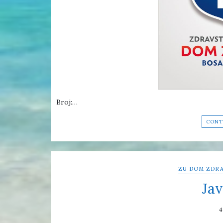
Broj:…
CONT
ZU DOM ZDRA
Jav
4