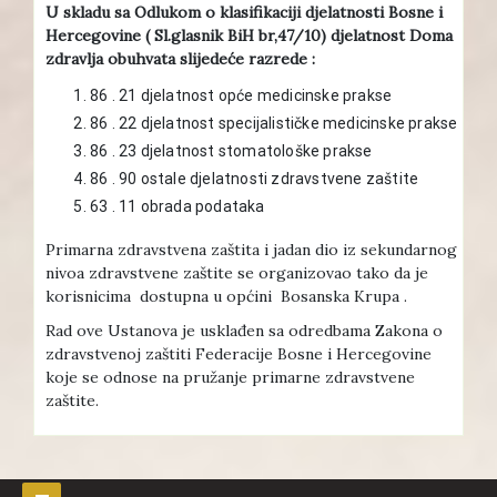
U skladu sa Odlukom o klasifikaciji djelatnosti Bosne i
Hercegovine ( Sl.glasnik BiH br,47/10) djelatnost Doma
zdravlja obuhvata slijedeće razrede :
86 . 21 djelatnost opće medicinske prakse
86 . 22 djelatnost specijalističke medicinske prakse
86 . 23 djelatnost stomatološke prakse
86 . 90 ostale djelatnosti zdravstvene zaštite
63 . 11 obrada podataka
Primarna zdravstvena zaštita i jadan dio iz sekundarnog
nivoa zdravstvene zaštite se organizovao tako da je
korisnicima dostupna u općini Bosanska Krupa .
Rad ove Ustanova je usklađen sa odredbama Zakona o
zdravstvenoj zaštiti Federacije Bosne i Hercegovine
koje se odnose na pružanje primarne zdravstvene
zaštite.