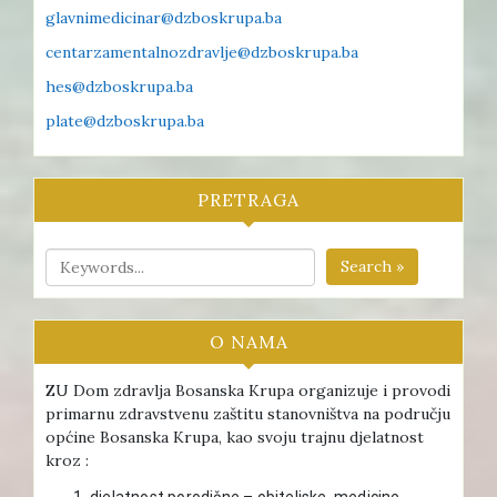
glavnimedicinar@dzboskrupa.ba
centarzamentalnozdravlje@dzboskrupa.ba
hes@dzboskrupa.ba
plate@dzboskrupa.ba
PRETRAGA
Search »
O NAMA
ZU Dom zdravlja Bosanska Krupa organizuje i provodi
primarnu zdravstvenu zaštitu stanovništva na području
općine Bosanska Krupa, kao svoju trajnu djelatnost
kroz :
djelatnost porodične – obiteljske medicine ,