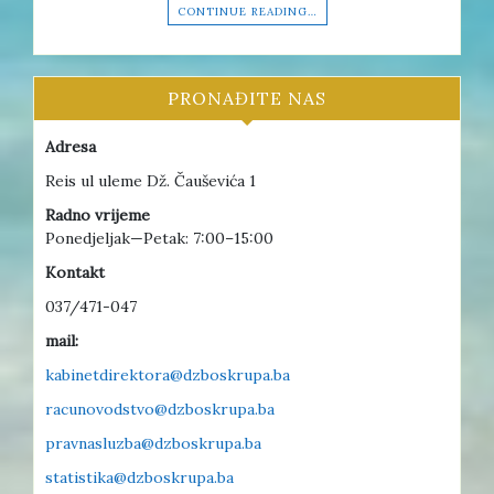
CONTINUE READING…
PRONAĐITE NAS
Adresa
Reis ul uleme Dž. Čauševića 1
Radno vrijeme
Ponedjeljak—Petak: 7:00–15:00
Kontakt
037/471-047
mail:
kabinetdirektora@dzboskrupa.ba
racunovodstvo@dzboskrupa.ba
pravnasluzba@dzboskrupa.ba
statistika@dzboskrupa.ba