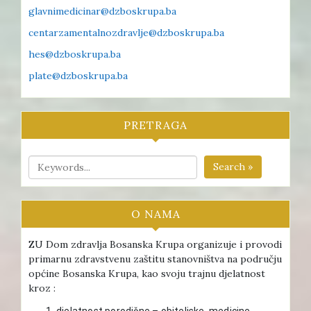
glavnimedicinar@dzboskrupa.ba
centarzamentalnozdravlje@dzboskrupa.ba
hes@dzboskrupa.ba
plate@dzboskrupa.ba
PRETRAGA
Search »
O NAMA
ZU Dom zdravlja Bosanska Krupa organizuje i provodi
primarnu zdravstvenu zaštitu stanovništva na području
općine Bosanska Krupa, kao svoju trajnu djelatnost
kroz :
djelatnost porodične – obiteljske medicine ,