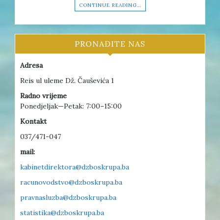
CONTINUE READING…
PRONAĐITE NAS
Adresa
Reis ul uleme Dž. Čauševića 1
Radno vrijeme
Ponedjeljak—Petak: 7:00–15:00
Kontakt
037/471-047
mail:
kabinetdirektora@dzboskrupa.ba
racunovodstvo@dzboskrupa.ba
pravnasluzba@dzboskrupa.ba
statistika@dzboskrupa.ba