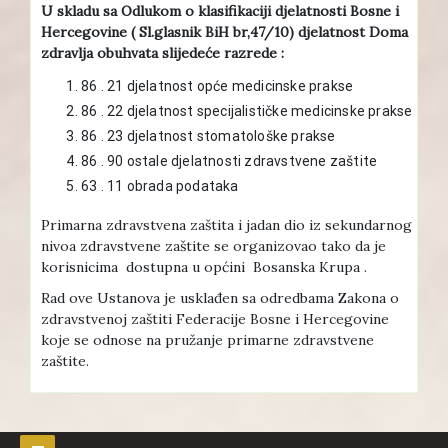
U skladu sa Odlukom o klasifikaciji djelatnosti Bosne i
Hercegovine ( Sl.glasnik BiH br,47/10) djelatnost Doma
zdravlja obuhvata slijedeće razrede :
86 . 21 djelatnost opće medicinske prakse
86 . 22 djelatnost specijalističke medicinske prakse
86 . 23 djelatnost stomatološke prakse
86 . 90 ostale djelatnosti zdravstvene zaštite
63 . 11 obrada podataka
Primarna zdravstvena zaštita i jadan dio iz sekundarnog
nivoa zdravstvene zaštite se organizovao tako da je
korisnicima dostupna u općini Bosanska Krupa .
Rad ove Ustanova je usklađen sa odredbama Zakona o
zdravstvenoj zaštiti Federacije Bosne i Hercegovine
koje se odnose na pružanje primarne zdravstvene
zaštite.