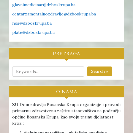
glavnimedicinar@dzboskrupa.ba
centarzamentalnozdravlje@dzboskrupa.ba
hes@dzboskrupa.ba
plate@dzboskrupa.ba
PRETRAGA
Search »
O NAMA
ZU Dom zdravlja Bosanska Krupa organizuje i provodi
primarnu zdravstvenu zaštitu stanovništva na području
općine Bosanska Krupa, kao svoju trajnu djelatnost
kroz :
djelatnost porodične – obiteljske medicine ,