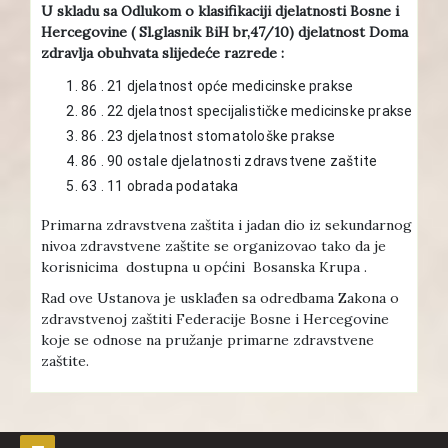
U skladu sa Odlukom o klasifikaciji djelatnosti Bosne i
Hercegovine ( Sl.glasnik BiH br,47/10) djelatnost Doma
zdravlja obuhvata slijedeće razrede :
86 . 21 djelatnost opće medicinske prakse
86 . 22 djelatnost specijalističke medicinske prakse
86 . 23 djelatnost stomatološke prakse
86 . 90 ostale djelatnosti zdravstvene zaštite
63 . 11 obrada podataka
Primarna zdravstvena zaštita i jadan dio iz sekundarnog
nivoa zdravstvene zaštite se organizovao tako da je
korisnicima dostupna u općini Bosanska Krupa .
Rad ove Ustanova je usklađen sa odredbama Zakona o
zdravstvenoj zaštiti Federacije Bosne i Hercegovine
koje se odnose na pružanje primarne zdravstvene
zaštite.