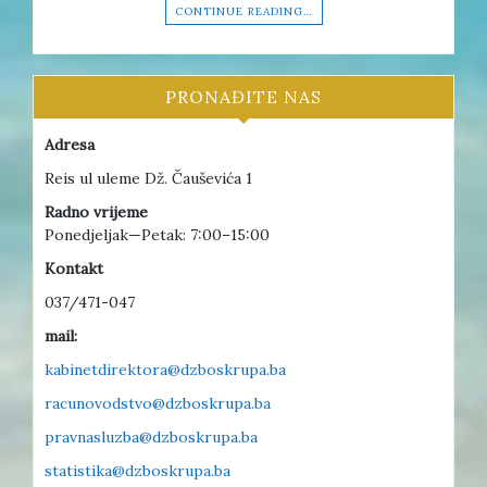
CONTINUE READING…
PRONAĐITE NAS
Adresa
Reis ul uleme Dž. Čauševića 1
Radno vrijeme
Ponedjeljak—Petak: 7:00–15:00
Kontakt
037/471-047
mail:
kabinetdirektora@dzboskrupa.ba
racunovodstvo@dzboskrupa.ba
pravnasluzba@dzboskrupa.ba
statistika@dzboskrupa.ba