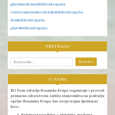
glavnimedicinar@dzboskrupa.ba
centarzamentalnozdravlje@dzboskrupa.ba
hes@dzboskrupa.ba
plate@dzboskrupa.ba
PRETRAGA
Search »
O NAMA
ZU Dom zdravlja Bosanska Krupa organizuje i provodi
primarnu zdravstvenu zaštitu stanovništva na području
općine Bosanska Krupa, kao svoju trajnu djelatnost
kroz :
djelatnost porodične – obiteljske medicine ,