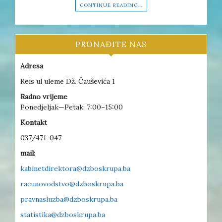
CONTINUE READING…
PRONAĐITE NAS
Adresa
Reis ul uleme Dž. Čauševića 1
Radno vrijeme
Ponedjeljak—Petak: 7:00–15:00
Kontakt
037/471-047
mail:
kabinetdirektora@dzboskrupa.ba
racunovodstvo@dzboskrupa.ba
pravnasluzba@dzboskrupa.ba
statistika@dzboskrupa.ba