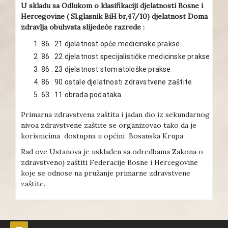
U skladu sa Odlukom o klasifikaciji djelatnosti Bosne i
Hercegovine ( Sl.glasnik BiH br,47/10) djelatnost Doma
zdravlja obuhvata slijedeće razrede :
86 . 21 djelatnost opće medicinske prakse
86 . 22 djelatnost specijalističke medicinske prakse
86 . 23 djelatnost stomatološke prakse
86 . 90 ostale djelatnosti zdravstvene zaštite
63 . 11 obrada podataka
Primarna zdravstvena zaštita i jadan dio iz sekundarnog
nivoa zdravstvene zaštite se organizovao tako da je
korisnicima dostupna u općini Bosanska Krupa .
Rad ove Ustanova je usklađen sa odredbama Zakona o
zdravstvenoj zaštiti Federacije Bosne i Hercegovine
koje se odnose na pružanje primarne zdravstvene
zaštite.