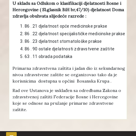
U skladu sa Odlukom o klasifikaciji djelatnosti Bosne i
Hercegovine ( Sl.glasnik BiH br,47/10) djelatnost Doma
zdravlja obuhvata slijedeće razrede :
86 . 21 djelatnost opće medicinske prakse
86 . 22 djelatnost specijalističke medicinske prakse
86 . 23 djelatnost stomatološke prakse
86 . 90 ostale djelatnosti zdravstvene zaštite
63 . 11 obrada podataka
Primarna zdravstvena zaštita i jadan dio iz sekundarnog
nivoa zdravstvene zaštite se organizovao tako da je
korisnicima dostupna u općini Bosanska Krupa .
Rad ove Ustanova je usklađen sa odredbama Zakona o
zdravstvenoj zaštiti Federacije Bosne i Hercegovine
koje se odnose na pružanje primarne zdravstvene
zaštite.