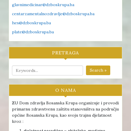
glavnimedicinar@dzboskrupa.ba
centarzamentalnozdravlje@dzboskrupa.ba
hes@dzboskrupa.ba
plate@dzboskrupa.ba
PRETRAGA
Search »
O NAMA
ZU Dom zdravlja Bosanska Krupa organizuje i provodi
primarnu zdravstvenu zaštitu stanovništva na području
općine Bosanska Krupa, kao svoju trajnu djelatnost
kroz :
djelatnost porodične – obiteljske medicine ,