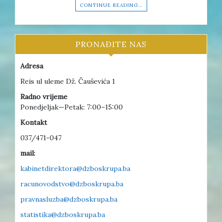
CONTINUE READING…
PRONAĐITE NAS
Adresa
Reis ul uleme Dž. Čauševića 1
Radno vrijeme
Ponedjeljak—Petak: 7:00–15:00
Kontakt
037/471-047
mail:
kabinetdirektora@dzboskrupa.ba
racunovodstvo@dzboskrupa.ba
pravnasluzba@dzboskrupa.ba
statistika@dzboskrupa.ba