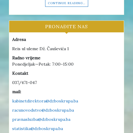
CONTINUE READING…
PRONAĐITE NAS
Adresa
Reis ul uleme Dž. Čauševića 1
Radno vrijeme
Ponedjeljak—Petak: 7:00–15:00
Kontakt
037/471-047
mail:
kabinetdirektora@dzboskrupa.ba
racunovodstvo@dzboskrupa.ba
pravnasluzba@dzboskrupa.ba
statistika@dzboskrupa.ba