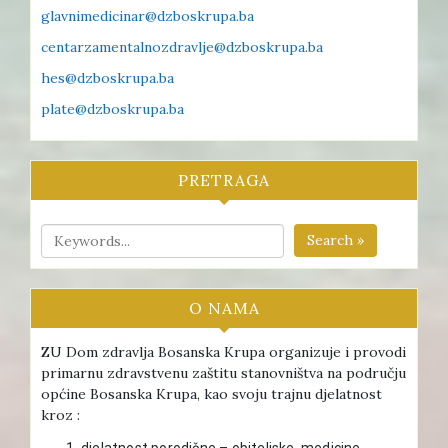
glavnimedicinar@dzboskrupa.ba
centarzamentalnozdravlje@dzboskrupa.ba
hes@dzboskrupa.ba
plate@dzboskrupa.ba
PRETRAGA
Search »
O NAMA
ZU Dom zdravlja Bosanska Krupa organizuje i provodi
primarnu zdravstvenu zaštitu stanovništva na području
općine Bosanska Krupa, kao svoju trajnu djelatnost
kroz :
djelatnost porodične – obiteljske medicine ,