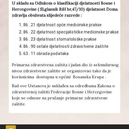
U skladu sa Odlukom o klasifikaciji djelatnosti Bosne i
Hercegovine ( Sl.glasnik BiH br,47/10) djelatnost Doma
zdravlja obuhvata slijedeće razrede :
86 . 21 djelatnost opće medicinske prakse
86 . 22 djelatnost specijalističke medicinske prakse
86 . 23 djelatnost stomatološke prakse
86 . 90 ostale djelatnosti zdravstvene zaštite
63 . 11 obrada podataka
Primarna zdravstvena zaštita i jadan dio iz sekundarnog
nivoa zdravstvene zaštite se organizovao tako da je
korisnicima dostupna u općini Bosanska Krupa .
Rad ove Ustanova je usklađen sa odredbama Zakona o
zdravstvenoj zaštiti Federacije Bosne i Hercegovine
koje se odnose na pružanje primarne zdravstvene
zaštite.