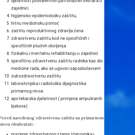
djelatnost polivalentnih patronažnih sestara u
zajednici
higijensko-epidemiološku zaštitu,
hitnu medicinsku pomoć
zaštitu reproduktivnog zdravlja žena
zdravstvenu zaštitu kod ne specifičnih i
specifičnih plućnih oboljenja
fizikalnu i mentalnu rehabilitaciju u zajednici
specifičnu zdravstvenu zaštitu radnika kao dio
medicine rada, ako se ugovori saposlodavcem
zubozdravstvenu zaštitu
laboratorijska i radiološka dijagnostika
primarnog nivoa
apotekarska djelatnost ( primjena ampuliranih
lijekova)
Pored navedenog zdravstvena zaštita na primarnom
nivou obuhvatati :
praćenje zdravstvenog stanja stanovnika i