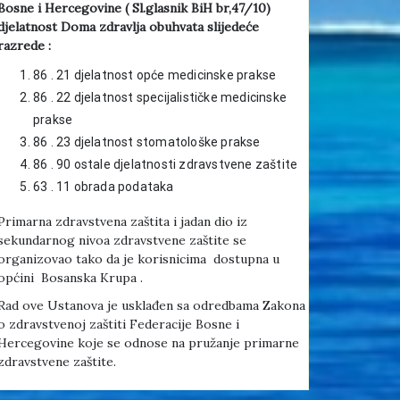
Bosne i Hercegovine ( Sl.glasnik BiH br,47/10)
djelatnost Doma zdravlja obuhvata slijedeće
razrede :
86 . 21 djelatnost opće medicinske prakse
86 . 22 djelatnost specijalističke medicinske
prakse
86 . 23 djelatnost stomatološke prakse
86 . 90 ostale djelatnosti zdravstvene zaštite
63 . 11 obrada podataka
Primarna zdravstvena zaštita i jadan dio iz
sekundarnog nivoa zdravstvene zaštite se
organizovao tako da je korisnicima dostupna u
općini Bosanska Krupa .
Rad ove Ustanova je usklađen sa odredbama Zakona
o zdravstvenoj zaštiti Federacije Bosne i
Hercegovine koje se odnose na pružanje primarne
zdravstvene zaštite.