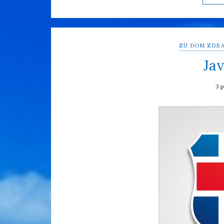
ZU DOM ZDRA
Jav
3 