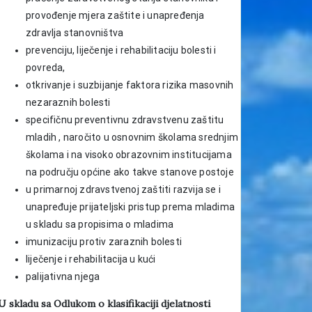
provođenje mjera zaštite i unapređenja
zdravlja stanovništva
prevenciju, liječenje i rehabilitaciju bolesti i
povreda,
otkrivanje i suzbijanje faktora rizika masovnih
nezaraznih bolesti
specifičnu preventivnu zdravstvenu zaštitu
mladih , naročito u osnovnim školama srednjim
školama i na visoko obrazovnim institucijama
na području općine ako takve stanove postoje
u primarnoj zdravstvenoj zaštiti razvija se i
unapređuje prijateljski pristup prema mladima
u skladu sa propisima o mladima
imunizaciju protiv zaraznih bolesti
liječenje i rehabilitacija u kući
palijativna njega
U skladu sa Odlukom o klasifikaciji djelatnosti