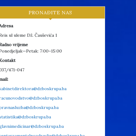
PRONAĐITE NAS
Adresa
Reis ul uleme Dž. Čauševića 1
Radno vrijeme
Ponedjeljak—Petak: 7:00–15:00
Kontakt
037/471-047
mail:
kabinetdirektora@dzboskrupa.ba
racunovodstvo@dzboskrupa.ba
pravnasluzba@dzboskrupa.ba
statistika@dzboskrupa.ba
glavnimedicinar@dzboskrupa.ba
centarzamentalnozdravlje@dzboskrupa.ba