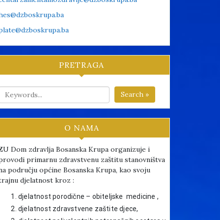
hes@dzboskrupa.ba
plate@dzboskrupa.ba
PRETRAGA
Search »
O NAMA
ZU Dom zdravlja Bosanska Krupa organizuje i
provodi primarnu zdravstvenu zaštitu stanovništva
na području općine Bosanska Krupa, kao svoju
trajnu djelatnost kroz :
djelatnost porodične – obiteljske medicine ,
djelatnost zdravstvene zaštite djece,