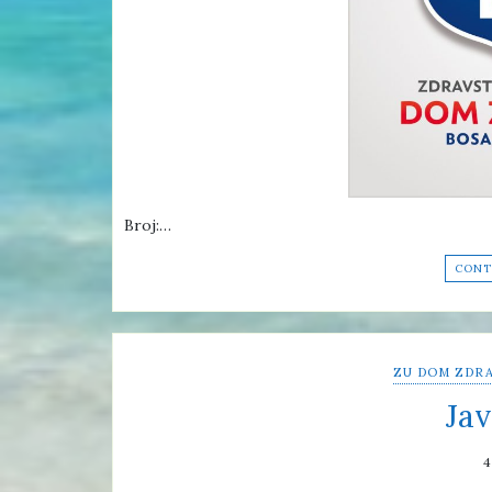
Broj:…
CONT
ZU DOM ZDRA
Jav
4