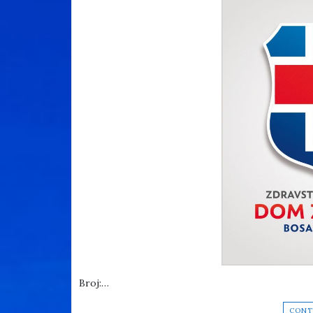
Broj:…
CONT