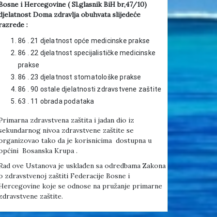
Bosne i Hercegovine ( Sl.glasnik BiH br,47/10)
djelatnost Doma zdravlja obuhvata slijedeće
razrede :
86 . 21 djelatnost opće medicinske prakse
86 . 22 djelatnost specijalističke medicinske
prakse
86 . 23 djelatnost stomatološke prakse
86 . 90 ostale djelatnosti zdravstvene zaštite
63 . 11 obrada podataka
Primarna zdravstvena zaštita i jadan dio iz
sekundarnog nivoa zdravstvene zaštite se
organizovao tako da je korisnicima dostupna u
općini Bosanska Krupa .
Rad ove Ustanova je usklađen sa odredbama Zakona
o zdravstvenoj zaštiti Federacije Bosne i
Hercegovine koje se odnose na pružanje primarne
zdravstvene zaštite.