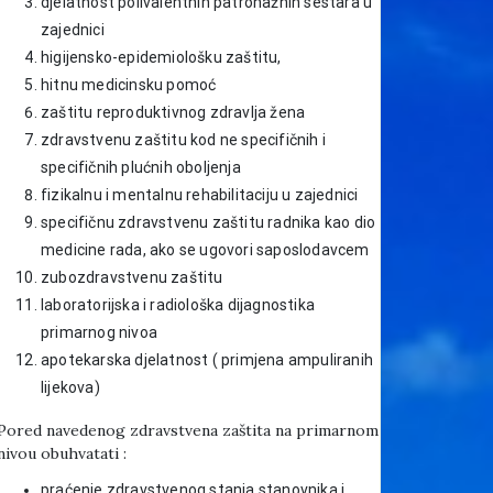
djelatnost polivalentnih patronažnih sestara u
zajednici
higijensko-epidemiološku zaštitu,
hitnu medicinsku pomoć
zaštitu reproduktivnog zdravlja žena
zdravstvenu zaštitu kod ne specifičnih i
specifičnih plućnih oboljenja
fizikalnu i mentalnu rehabilitaciju u zajednici
specifičnu zdravstvenu zaštitu radnika kao dio
medicine rada, ako se ugovori saposlodavcem
zubozdravstvenu zaštitu
laboratorijska i radiološka dijagnostika
primarnog nivoa
apotekarska djelatnost ( primjena ampuliranih
lijekova)
Pored navedenog zdravstvena zaštita na primarnom
nivou obuhvatati :
praćenje zdravstvenog stanja stanovnika i