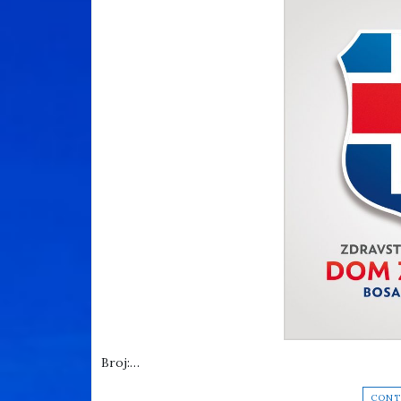
Broj:…
CONT