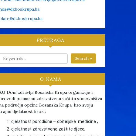
hes@dzboskrupa.ba
plate@dzboskrupa.ba
PRETRAGA
Search »
O NAMA
ZU Dom zdravlja Bosanska Krupa organizuje i
provodi primarnu zdravstvenu zaštitu stanovništva
na području općine Bosanska Krupa, kao svoju
trajnu djelatnost kroz :
djelatnost porodične – obiteljske medicine ,
djelatnost zdravstvene zaštite djece,