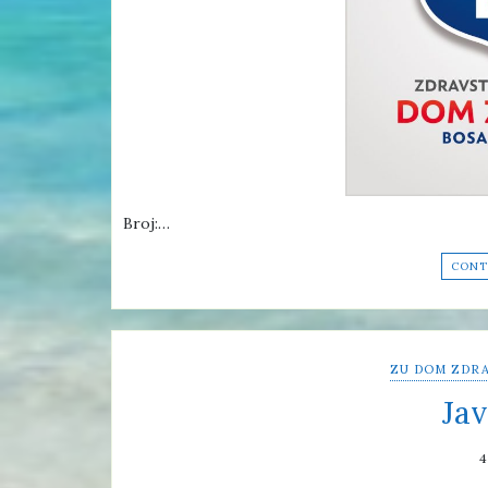
Broj:…
CONT
ZU DOM ZDRA
Jav
4