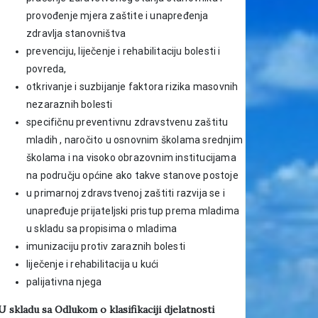
provođenje mjera zaštite i unapređenja
zdravlja stanovništva
prevenciju, liječenje i rehabilitaciju bolesti i
povreda,
otkrivanje i suzbijanje faktora rizika masovnih
nezaraznih bolesti
specifičnu preventivnu zdravstvenu zaštitu
mladih , naročito u osnovnim školama srednjim
školama i na visoko obrazovnim institucijama
na području općine ako takve stanove postoje
u primarnoj zdravstvenoj zaštiti razvija se i
unapređuje prijateljski pristup prema mladima
u skladu sa propisima o mladima
imunizaciju protiv zaraznih bolesti
liječenje i rehabilitacija u kući
palijativna njega
U skladu sa Odlukom o klasifikaciji djelatnosti