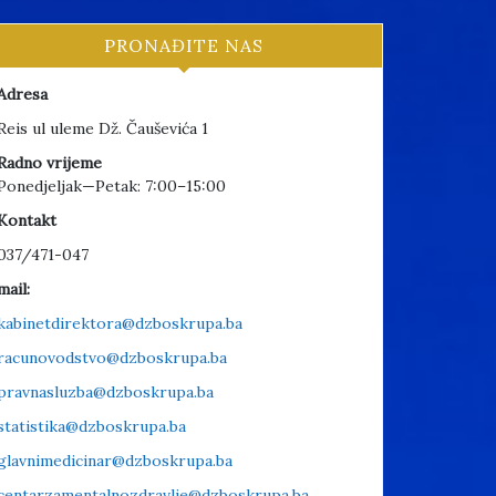
PRONAĐITE NAS
Adresa
Reis ul uleme Dž. Čauševića 1
Radno vrijeme
Ponedjeljak—Petak: 7:00–15:00
Kontakt
037/471-047
mail:
kabinetdirektora@dzboskrupa.ba
racunovodstvo@dzboskrupa.ba
pravnasluzba@dzboskrupa.ba
statistika@dzboskrupa.ba
glavnimedicinar@dzboskrupa.ba
centarzamentalnozdravlje@dzboskrupa.ba