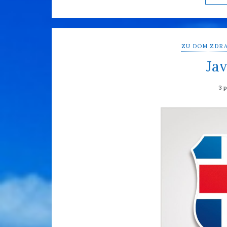
ZU DOM ZDRA
Jav
3 