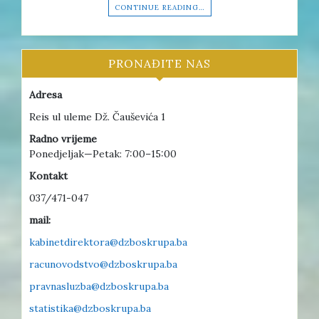
CONTINUE READING…
PRONAĐITE NAS
Adresa
Reis ul uleme Dž. Čauševića 1
Radno vrijeme
Ponedjeljak—Petak: 7:00–15:00
Kontakt
037/471-047
mail:
kabinetdirektora@dzboskrupa.ba
racunovodstvo@dzboskrupa.ba
pravnasluzba@dzboskrupa.ba
statistika@dzboskrupa.ba