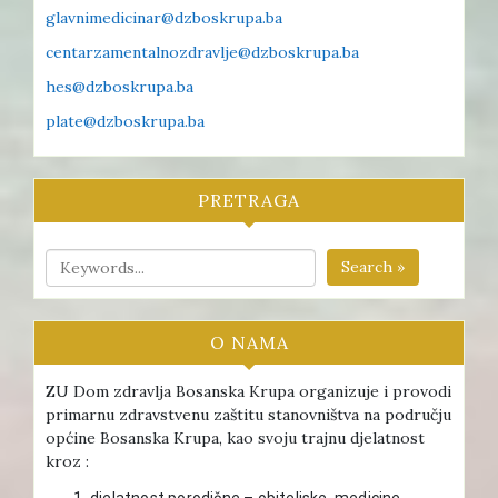
glavnimedicinar@dzboskrupa.ba
centarzamentalnozdravlje@dzboskrupa.ba
hes@dzboskrupa.ba
plate@dzboskrupa.ba
PRETRAGA
Search »
O NAMA
ZU Dom zdravlja Bosanska Krupa organizuje i provodi
primarnu zdravstvenu zaštitu stanovništva na području
općine Bosanska Krupa, kao svoju trajnu djelatnost
kroz :
djelatnost porodične – obiteljske medicine ,