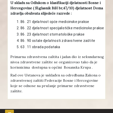
U skladu sa Odlukom o klasifikaciji djelatnosti Bosne i
Hercegovine ( Sl.glasnik BiH br,47/10) djelatnost Doma
zdravlja obuhvata slijedeće razrede :
86 . 21 djelatnost opće medicinske prakse
86 . 22 djelatnost specijalističke medicinske prakse
86 . 23 djelatnost stomatološke prakse
86 . 90 ostale djelatnosti zdravstvene zaštite
63 . 11 obrada podataka
Primarna zdravstvena zaštita i jadan dio iz sekundarnog
nivoa zdravstvene zaštite se organizovao tako da je
korisnicima dostupna u općini Bosanska Krupa .
Rad ove Ustanova je usklađen sa odredbama Zakona o
zdravstvenoj zaštiti Federacije Bosne i Hercegovine
koje se odnose na pružanje primarne zdravstvene
zaštite.