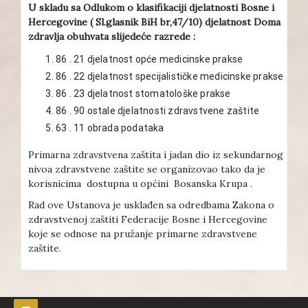
U skladu sa Odlukom o klasifikaciji djelatnosti Bosne i
Hercegovine ( Sl.glasnik BiH br,47/10) djelatnost Doma
zdravlja obuhvata slijedeće razrede :
86 . 21 djelatnost opće medicinske prakse
86 . 22 djelatnost specijalističke medicinske prakse
86 . 23 djelatnost stomatološke prakse
86 . 90 ostale djelatnosti zdravstvene zaštite
63 . 11 obrada podataka
Primarna zdravstvena zaštita i jadan dio iz sekundarnog
nivoa zdravstvene zaštite se organizovao tako da je
korisnicima dostupna u općini Bosanska Krupa .
Rad ove Ustanova je usklađen sa odredbama Zakona o
zdravstvenoj zaštiti Federacije Bosne i Hercegovine
koje se odnose na pružanje primarne zdravstvene
zaštite.