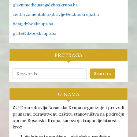
glavnimedicinar@dzboskrupa.ba
centarzamentalnozdravlje@dzboskrupa.ba
hes@dzboskrupa.ba
plate@dzboskrupa.ba
PRETRAGA
Search »
O NAMA
ZU Dom zdravlja Bosanska Krupa organizuje i provodi
primarnu zdravstvenu zaštitu stanovništva na području
općine Bosanska Krupa, kao svoju trajnu djelatnost
kroz :
djelatnost porodične – obiteljske medicine ,