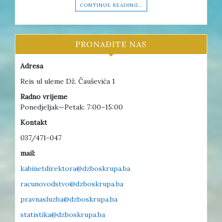
CONTINUE READING…
PRONAĐITE NAS
Adresa
Reis ul uleme Dž. Čauševića 1
Radno vrijeme
Ponedjeljak—Petak: 7:00–15:00
Kontakt
037/471-047
mail:
kabinetdirektora@dzboskrupa.ba
racunovodstvo@dzboskrupa.ba
pravnasluzba@dzboskrupa.ba
statistika@dzboskrupa.ba