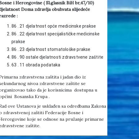
Bosne i Hercegovine ( Sl.glasnik BiH br,47/10)
djelatnost Doma zdravlja obuhvata slijedeće
razrede :
86 . 21 djelatnost opće medicinske prakse
86 . 22 djelatnost specijalističke medicinske
prakse
86 . 23 djelatnost stomatološke prakse
86 . 90 ostale djelatnosti zdravstvene zaštite
63 . 11 obrada podataka
Primarna zdravstvena zaštita i jadan dio iz
sekundarnog nivoa zdravstvene zaštite se
organizovao tako da je korisnicima dostupna u
općini Bosanska Krupa .
Rad ove Ustanova je usklađen sa odredbama Zakona
o zdravstvenoj zaštiti Federacije Bosne i
Hercegovine koje se odnose na pružanje primarne
zdravstvene zaštite.