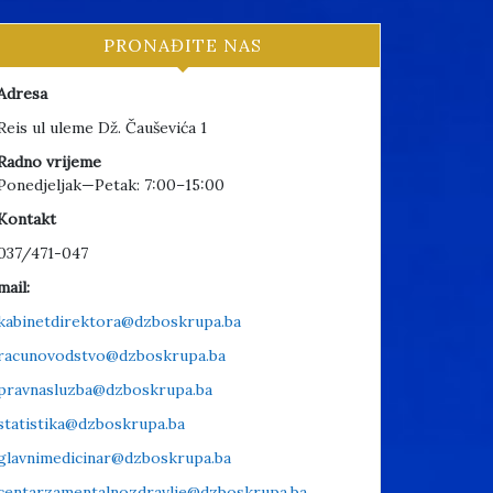
PRONAĐITE NAS
Adresa
Reis ul uleme Dž. Čauševića 1
Radno vrijeme
Ponedjeljak—Petak: 7:00–15:00
Kontakt
037/471-047
mail:
kabinetdirektora@dzboskrupa.ba
racunovodstvo@dzboskrupa.ba
pravnasluzba@dzboskrupa.ba
statistika@dzboskrupa.ba
glavnimedicinar@dzboskrupa.ba
centarzamentalnozdravlje@dzboskrupa.ba