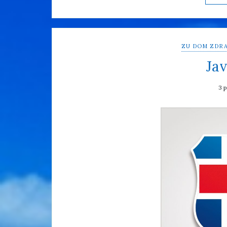
ZU DOM ZDRA
Jav
3 