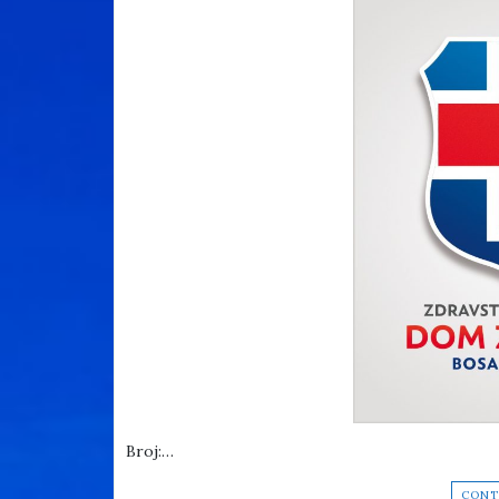
Broj:…
CONT