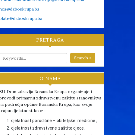
hes@dzboskrupa.ba
plate@dzboskrupa.ba
PRETRAGA
Search »
O NAMA
ZU Dom zdravlja Bosanska Krupa organizuje i
provodi primarnu zdravstvenu zaštitu stanovništva
na području općine Bosanska Krupa, kao svoju
trajnu djelatnost kroz :
djelatnost porodične – obiteljske medicine ,
djelatnost zdravstvene zaštite djece,