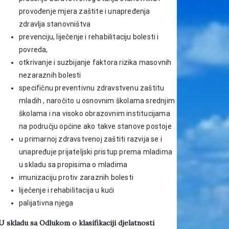
provođenje mjera zaštite i unapređenja
zdravlja stanovništva
prevenciju, liječenje i rehabilitaciju bolesti i
povreda,
otkrivanje i suzbijanje faktora rizika masovnih
nezaraznih bolesti
specifičnu preventivnu zdravstvenu zaštitu
mladih , naročito u osnovnim školama srednjim
školama i na visoko obrazovnim institucijama
na području općine ako takve stanove postoje
u primarnoj zdravstvenoj zaštiti razvija se i
unapređuje prijateljski pristup prema mladima
u skladu sa propisima o mladima
imunizaciju protiv zaraznih bolesti
liječenje i rehabilitacija u kući
palijativna njega
U skladu sa Odlukom o klasifikaciji djelatnosti