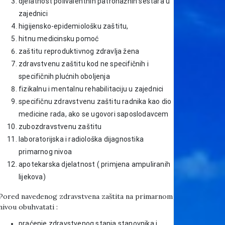
djelatnost polivalentnih patronažnih sestara u
zajednici
higijensko-epidemiološku zaštitu,
hitnu medicinsku pomoć
zaštitu reproduktivnog zdravlja žena
zdravstvenu zaštitu kod ne specifičnih i
specifičnih plućnih oboljenja
fizikalnu i mentalnu rehabilitaciju u zajednici
specifičnu zdravstvenu zaštitu radnika kao dio
medicine rada, ako se ugovori saposlodavcem
zubozdravstvenu zaštitu
laboratorijska i radiološka dijagnostika
primarnog nivoa
apotekarska djelatnost ( primjena ampuliranih
lijekova)
Pored navedenog zdravstvena zaštita na primarnom
nivou obuhvatati :
praćenje zdravstvenog stanja stanovnika i