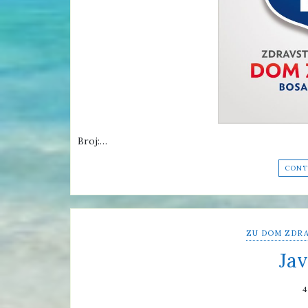
Broj:…
CONT
ZU DOM ZDRA
Jav
4