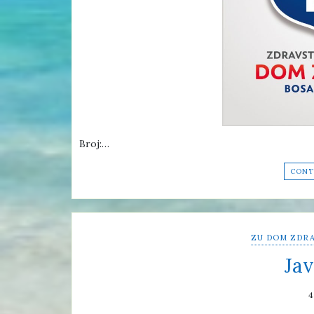
Broj:…
CONT
ZU DOM ZDRA
Jav
4