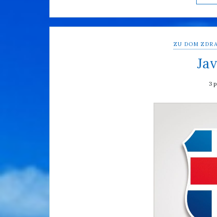
ZU DOM ZDRA
Jav
3 