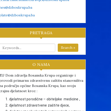
hes@dzboskrupa.ba
plate@dzboskrupa.ba
PRETRAGA
Search »
O NAMA
ZU Dom zdravlja Bosanska Krupa organizuje i
provodi primarnu zdravstvenu zaštitu stanovništva
na području općine Bosanska Krupa, kao svoju
trajnu djelatnost kroz :
djelatnost porodične – obiteljske medicine ,
djelatnost zdravstvene zaštite djece,