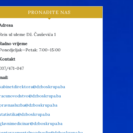
PRONAĐITE NAS
Adresa
Reis ul uleme Dž. Čauševića 1
Radno vrijeme
Ponedjeljak—Petak: 7:00–15:00
Kontakt
037/471-047
mail:
kabinetdirektora@dzboskrupa.ba
racunovodstvo@dzboskrupa.ba
pravnasluzba@dzboskrupa.ba
statistika@dzboskrupa.ba
glavnimedicinar@dzboskrupa.ba
centarzamentalnozdravlje@dzboskrupa.ba