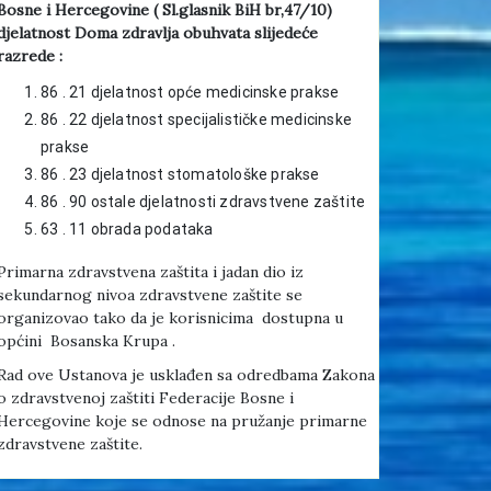
Bosne i Hercegovine ( Sl.glasnik BiH br,47/10)
djelatnost Doma zdravlja obuhvata slijedeće
razrede :
86 . 21 djelatnost opće medicinske prakse
86 . 22 djelatnost specijalističke medicinske
prakse
86 . 23 djelatnost stomatološke prakse
86 . 90 ostale djelatnosti zdravstvene zaštite
63 . 11 obrada podataka
Primarna zdravstvena zaštita i jadan dio iz
sekundarnog nivoa zdravstvene zaštite se
organizovao tako da je korisnicima dostupna u
općini Bosanska Krupa .
Rad ove Ustanova je usklađen sa odredbama Zakona
o zdravstvenoj zaštiti Federacije Bosne i
Hercegovine koje se odnose na pružanje primarne
zdravstvene zaštite.