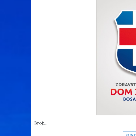
Broj:…
CONT