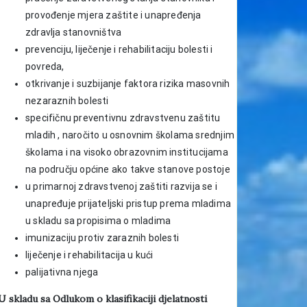
provođenje mjera zaštite i unapređenja
zdravlja stanovništva
prevenciju, liječenje i rehabilitaciju bolesti i
povreda,
otkrivanje i suzbijanje faktora rizika masovnih
nezaraznih bolesti
specifičnu preventivnu zdravstvenu zaštitu
mladih , naročito u osnovnim školama srednjim
školama i na visoko obrazovnim institucijama
na području općine ako takve stanove postoje
u primarnoj zdravstvenoj zaštiti razvija se i
unapređuje prijateljski pristup prema mladima
u skladu sa propisima o mladima
imunizaciju protiv zaraznih bolesti
liječenje i rehabilitacija u kući
palijativna njega
U skladu sa Odlukom o klasifikaciji djelatnosti