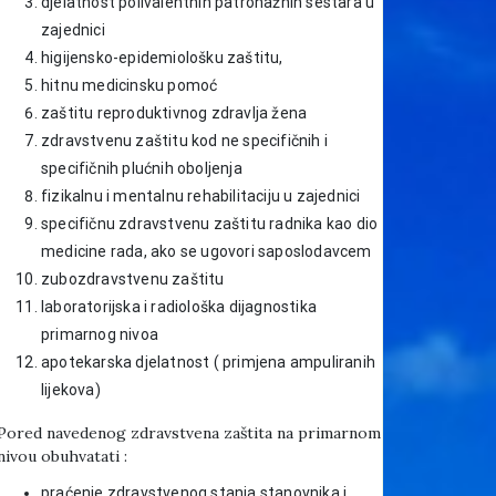
djelatnost polivalentnih patronažnih sestara u
zajednici
higijensko-epidemiološku zaštitu,
hitnu medicinsku pomoć
zaštitu reproduktivnog zdravlja žena
zdravstvenu zaštitu kod ne specifičnih i
specifičnih plućnih oboljenja
fizikalnu i mentalnu rehabilitaciju u zajednici
specifičnu zdravstvenu zaštitu radnika kao dio
medicine rada, ako se ugovori saposlodavcem
zubozdravstvenu zaštitu
laboratorijska i radiološka dijagnostika
primarnog nivoa
apotekarska djelatnost ( primjena ampuliranih
lijekova)
Pored navedenog zdravstvena zaštita na primarnom
nivou obuhvatati :
praćenje zdravstvenog stanja stanovnika i