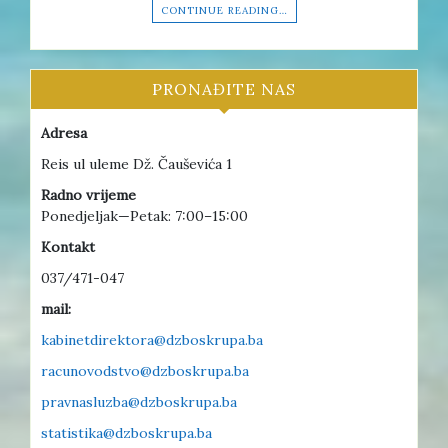
CONTINUE READING…
PRONAĐITE NAS
Adresa
Reis ul uleme Dž. Čauševića 1
Radno vrijeme
Ponedjeljak—Petak: 7:00–15:00
Kontakt
037/471-047
mail:
kabinetdirektora@dzboskrupa.ba
racunovodstvo@dzboskrupa.ba
pravnasluzba@dzboskrupa.ba
statistika@dzboskrupa.ba