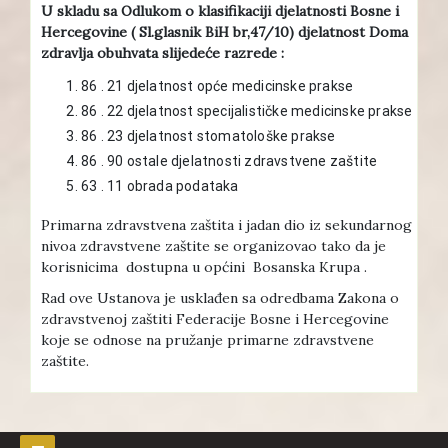
U skladu sa Odlukom o klasifikaciji djelatnosti Bosne i
Hercegovine ( Sl.glasnik BiH br,47/10) djelatnost Doma
zdravlja obuhvata slijedeće razrede :
86 . 21 djelatnost opće medicinske prakse
86 . 22 djelatnost specijalističke medicinske prakse
86 . 23 djelatnost stomatološke prakse
86 . 90 ostale djelatnosti zdravstvene zaštite
63 . 11 obrada podataka
Primarna zdravstvena zaštita i jadan dio iz sekundarnog
nivoa zdravstvene zaštite se organizovao tako da je
korisnicima dostupna u općini Bosanska Krupa .
Rad ove Ustanova je usklađen sa odredbama Zakona o
zdravstvenoj zaštiti Federacije Bosne i Hercegovine
koje se odnose na pružanje primarne zdravstvene
zaštite.