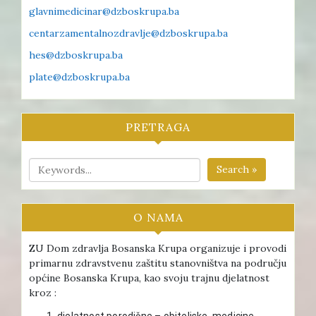
glavnimedicinar@dzboskrupa.ba
centarzamentalnozdravlje@dzboskrupa.ba
hes@dzboskrupa.ba
plate@dzboskrupa.ba
PRETRAGA
Search »
O NAMA
ZU Dom zdravlja Bosanska Krupa organizuje i provodi
primarnu zdravstvenu zaštitu stanovništva na području
općine Bosanska Krupa, kao svoju trajnu djelatnost
kroz :
djelatnost porodične – obiteljske medicine ,