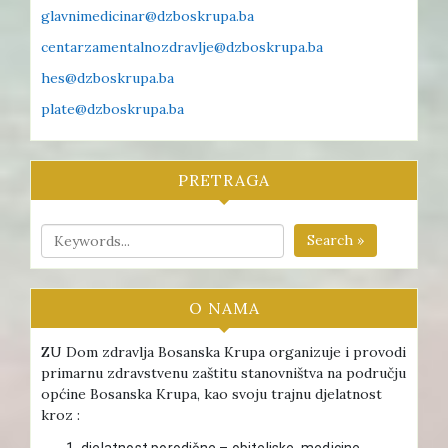
glavnimedicinar@dzboskrupa.ba
centarzamentalnozdravlje@dzboskrupa.ba
hes@dzboskrupa.ba
plate@dzboskrupa.ba
PRETRAGA
Search »
O NAMA
ZU Dom zdravlja Bosanska Krupa organizuje i provodi
primarnu zdravstvenu zaštitu stanovništva na području
općine Bosanska Krupa, kao svoju trajnu djelatnost
kroz :
djelatnost porodične – obiteljske medicine ,