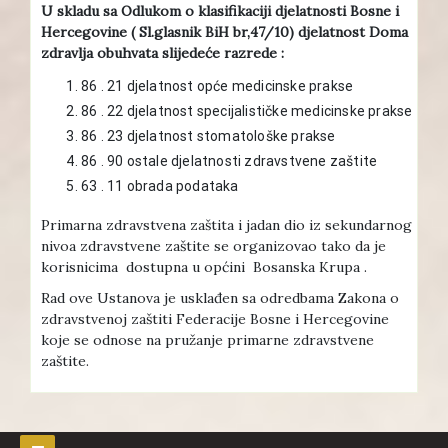
U skladu sa Odlukom o klasifikaciji djelatnosti Bosne i
Hercegovine ( Sl.glasnik BiH br,47/10) djelatnost Doma
zdravlja obuhvata slijedeće razrede :
86 . 21 djelatnost opće medicinske prakse
86 . 22 djelatnost specijalističke medicinske prakse
86 . 23 djelatnost stomatološke prakse
86 . 90 ostale djelatnosti zdravstvene zaštite
63 . 11 obrada podataka
Primarna zdravstvena zaštita i jadan dio iz sekundarnog
nivoa zdravstvene zaštite se organizovao tako da je
korisnicima dostupna u općini Bosanska Krupa .
Rad ove Ustanova je usklađen sa odredbama Zakona o
zdravstvenoj zaštiti Federacije Bosne i Hercegovine
koje se odnose na pružanje primarne zdravstvene
zaštite.