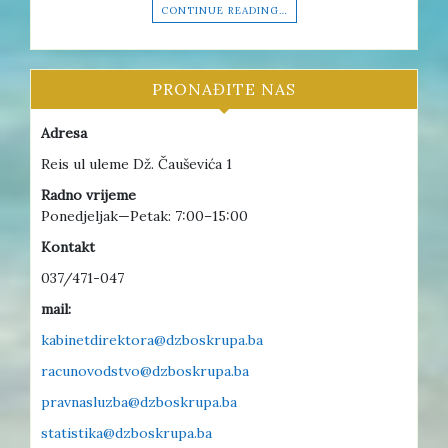
CONTINUE READING…
PRONAĐITE NAS
Adresa
Reis ul uleme Dž. Čauševića 1
Radno vrijeme
Ponedjeljak—Petak: 7:00–15:00
Kontakt
037/471-047
mail:
kabinetdirektora@dzboskrupa.ba
racunovodstvo@dzboskrupa.ba
pravnasluzba@dzboskrupa.ba
statistika@dzboskrupa.ba