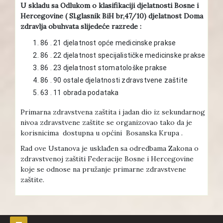
U skladu sa Odlukom o klasifikaciji djelatnosti Bosne i
Hercegovine ( Sl.glasnik BiH br,47/10) djelatnost Doma
zdravlja obuhvata slijedeće razrede :
86 . 21 djelatnost opće medicinske prakse
86 . 22 djelatnost specijalističke medicinske prakse
86 . 23 djelatnost stomatološke prakse
86 . 90 ostale djelatnosti zdravstvene zaštite
63 . 11 obrada podataka
Primarna zdravstvena zaštita i jadan dio iz sekundarnog
nivoa zdravstvene zaštite se organizovao tako da je
korisnicima dostupna u općini Bosanska Krupa .
Rad ove Ustanova je usklađen sa odredbama Zakona o
zdravstvenoj zaštiti Federacije Bosne i Hercegovine
koje se odnose na pružanje primarne zdravstvene
zaštite.