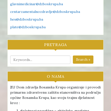
glavnimedicinar@dzboskrupa.ba
centarzamentalnozdravlje@dzboskrupa.ba
hes@dzboskrupa.ba
plate@dzboskrupa.ba
PRETRAGA
Search »
O NAMA
ZU Dom zdravlja Bosanska Krupa organizuje i provodi
primarnu zdravstvenu zaštitu stanovništva na području
općine Bosanska Krupa, kao svoju trajnu djelatnost
kroz :
djelatnost porodične – obiteljske medicine ,