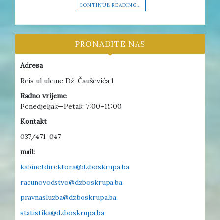
CONTINUE READING…
PRONAĐITE NAS
Adresa
Reis ul uleme Dž. Čauševića 1
Radno vrijeme
Ponedjeljak—Petak: 7:00–15:00
Kontakt
037/471-047
mail:
kabinetdirektora@dzboskrupa.ba
racunovodstvo@dzboskrupa.ba
pravnasluzba@dzboskrupa.ba
statistika@dzboskrupa.ba