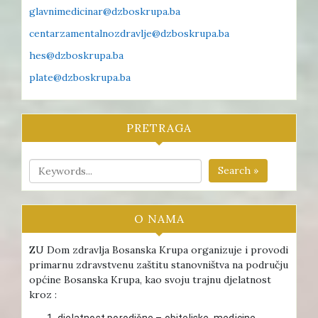
glavnimedicinar@dzboskrupa.ba
centarzamentalnozdravlje@dzboskrupa.ba
hes@dzboskrupa.ba
plate@dzboskrupa.ba
PRETRAGA
Search »
O NAMA
ZU Dom zdravlja Bosanska Krupa organizuje i provodi
primarnu zdravstvenu zaštitu stanovništva na području
općine Bosanska Krupa, kao svoju trajnu djelatnost
kroz :
djelatnost porodične – obiteljske medicine ,