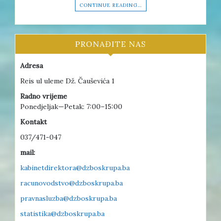
CONTINUE READING…
PRONAĐITE NAS
Adresa
Reis ul uleme Dž. Čauševića 1
Radno vrijeme
Ponedjeljak—Petak: 7:00–15:00
Kontakt
037/471-047
mail:
kabinetdirektora@dzboskrupa.ba
racunovodstvo@dzboskrupa.ba
pravnasluzba@dzboskrupa.ba
statistika@dzboskrupa.ba