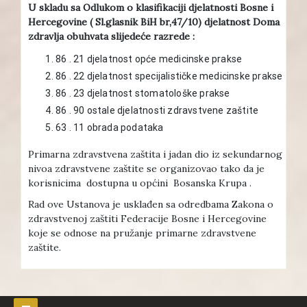
U skladu sa Odlukom o klasifikaciji djelatnosti Bosne i
Hercegovine ( Sl.glasnik BiH br,47/10) djelatnost Doma
zdravlja obuhvata slijedeće razrede :
86 . 21 djelatnost opće medicinske prakse
86 . 22 djelatnost specijalističke medicinske prakse
86 . 23 djelatnost stomatološke prakse
86 . 90 ostale djelatnosti zdravstvene zaštite
63 . 11 obrada podataka
Primarna zdravstvena zaštita i jadan dio iz sekundarnog
nivoa zdravstvene zaštite se organizovao tako da je
korisnicima dostupna u općini Bosanska Krupa .
Rad ove Ustanova je usklađen sa odredbama Zakona o
zdravstvenoj zaštiti Federacije Bosne i Hercegovine
koje se odnose na pružanje primarne zdravstvene
zaštite.