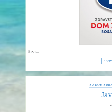
Broj:…
CONT
ZU DOM ZDRA
Jav
4