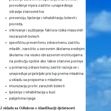
provođenje mjera zaštite i unapređenja
zdravlja stanovništva
prevenciju, liječenje i rehabilitaciju bolesti i
povreda,
otkrivanje i suzbijanje faktora rizika masovnih
nezaraznih bolesti
specifičnu preventivnu zdravstvenu zaštitu
mladih , naročito u osnovnim školama srednjim
školama i na visoko obrazovnim institucijama
na području općine ako takve stanove postoje
u primarnoj zdravstvenoj zaštiti razvija se i
unapređuje prijateljski pristup prema mladima
u skladu sa propisima o mladima
imunizaciju protiv zaraznih bolesti
liječenje i rehabilitacija u kući
palijativna njega
U skladu sa Odlukom o klasifikaciji djelatnosti