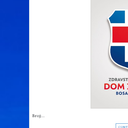
Broj:…
CONT