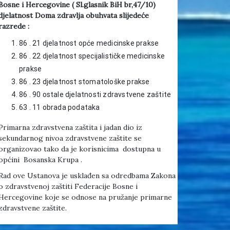
Bosne i Hercegovine ( Sl.glasnik BiH br,47/10)
djelatnost Doma zdravlja obuhvata slijedeće
razrede :
86 . 21 djelatnost opće medicinske prakse
86 . 22 djelatnost specijalističke medicinske
prakse
86 . 23 djelatnost stomatološke prakse
86 . 90 ostale djelatnosti zdravstvene zaštite
63 . 11 obrada podataka
Primarna zdravstvena zaštita i jadan dio iz
sekundarnog nivoa zdravstvene zaštite se
organizovao tako da je korisnicima dostupna u
općini Bosanska Krupa .
Rad ove Ustanova je usklađen sa odredbama Zakona
o zdravstvenoj zaštiti Federacije Bosne i
Hercegovine koje se odnose na pružanje primarne
zdravstvene zaštite.