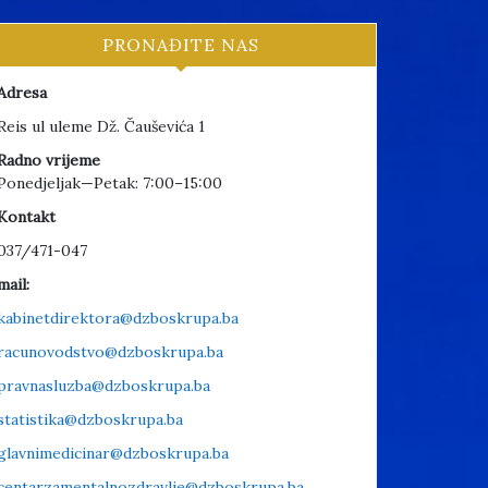
PRONAĐITE NAS
Adresa
Reis ul uleme Dž. Čauševića 1
Radno vrijeme
Ponedjeljak—Petak: 7:00–15:00
Kontakt
037/471-047
mail:
kabinetdirektora@dzboskrupa.ba
racunovodstvo@dzboskrupa.ba
pravnasluzba@dzboskrupa.ba
statistika@dzboskrupa.ba
glavnimedicinar@dzboskrupa.ba
centarzamentalnozdravlje@dzboskrupa.ba