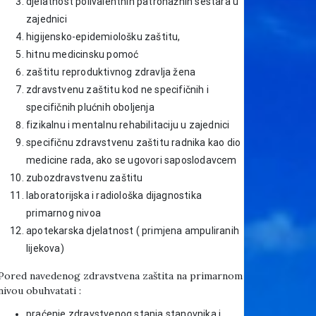
djelatnost polivalentnih patronažnih sestara u
zajednici
higijensko-epidemiološku zaštitu,
hitnu medicinsku pomoć
zaštitu reproduktivnog zdravlja žena
zdravstvenu zaštitu kod ne specifičnih i
specifičnih plućnih oboljenja
fizikalnu i mentalnu rehabilitaciju u zajednici
specifičnu zdravstvenu zaštitu radnika kao dio
medicine rada, ako se ugovori saposlodavcem
zubozdravstvenu zaštitu
laboratorijska i radiološka dijagnostika
primarnog nivoa
apotekarska djelatnost ( primjena ampuliranih
lijekova)
Pored navedenog zdravstvena zaštita na primarnom
nivou obuhvatati :
praćenje zdravstvenog stanja stanovnika i