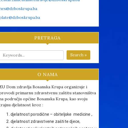
hes@dzboskrupa.ba
plate@dzboskrupa.ba
PRETRAGA
Search »
O NAMA
ZU Dom zdravlja Bosanska Krupa organizuje i
provodi primarnu zdravstvenu zaštitu stanovništva
na području općine Bosanska Krupa, kao svoju
trajnu djelatnost kroz :
djelatnost porodične – obiteljske medicine ,
djelatnost zdravstvene zaštite djece,