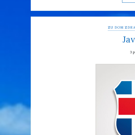
ZU DOM ZDRA
Jav
3 