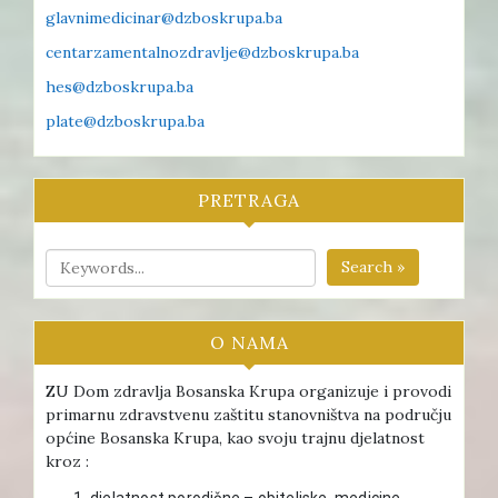
glavnimedicinar@dzboskrupa.ba
centarzamentalnozdravlje@dzboskrupa.ba
hes@dzboskrupa.ba
plate@dzboskrupa.ba
PRETRAGA
Search »
O NAMA
ZU Dom zdravlja Bosanska Krupa organizuje i provodi
primarnu zdravstvenu zaštitu stanovništva na području
općine Bosanska Krupa, kao svoju trajnu djelatnost
kroz :
djelatnost porodične – obiteljske medicine ,