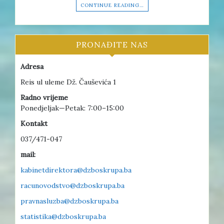
CONTINUE READING…
PRONAĐITE NAS
Adresa
Reis ul uleme Dž. Čauševića 1
Radno vrijeme
Ponedjeljak—Petak: 7:00–15:00
Kontakt
037/471-047
mail:
kabinetdirektora@dzboskrupa.ba
racunovodstvo@dzboskrupa.ba
pravnasluzba@dzboskrupa.ba
statistika@dzboskrupa.ba