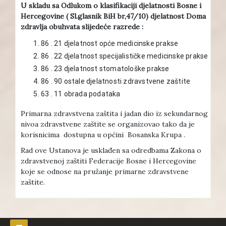
U skladu sa Odlukom o klasifikaciji djelatnosti Bosne i
Hercegovine ( Sl.glasnik BiH br,47/10) djelatnost Doma
zdravlja obuhvata slijedeće razrede :
86 . 21 djelatnost opće medicinske prakse
86 . 22 djelatnost specijalističke medicinske prakse
86 . 23 djelatnost stomatološke prakse
86 . 90 ostale djelatnosti zdravstvene zaštite
63 . 11 obrada podataka
Primarna zdravstvena zaštita i jadan dio iz sekundarnog
nivoa zdravstvene zaštite se organizovao tako da je
korisnicima dostupna u općini Bosanska Krupa .
Rad ove Ustanova je usklađen sa odredbama Zakona o
zdravstvenoj zaštiti Federacije Bosne i Hercegovine
koje se odnose na pružanje primarne zdravstvene
zaštite.