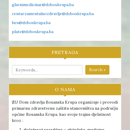
glavnimedicinar@dzboskrupa.ba
centarzamentalnozdravlje@dzboskrupa.ba
hes@dzboskrupa.ba
plate@dzboskrupa.ba
PRETRAGA
Search »
O NAMA
ZU Dom zdravlja Bosanska Krupa organizuje i provodi
primarnu zdravstvenu zaštitu stanovništva na području
općine Bosanska Krupa, kao svoju trajnu djelatnost
kroz :
djelatnost porodične – obiteljske medicine ,