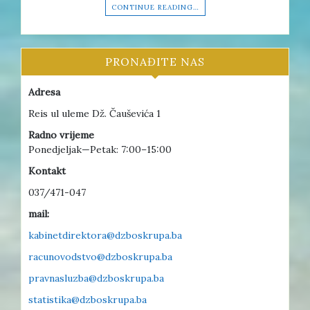
CONTINUE READING…
PRONAĐITE NAS
Adresa
Reis ul uleme Dž. Čauševića 1
Radno vrijeme
Ponedjeljak—Petak: 7:00–15:00
Kontakt
037/471-047
mail:
kabinetdirektora@dzboskrupa.ba
racunovodstvo@dzboskrupa.ba
pravnasluzba@dzboskrupa.ba
statistika@dzboskrupa.ba