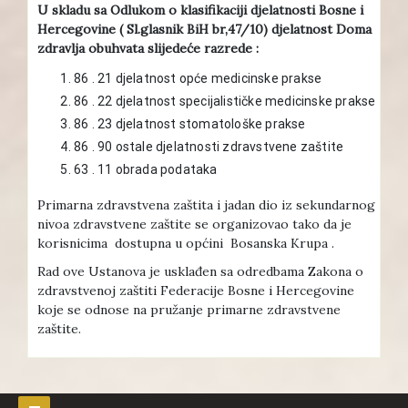
U skladu sa Odlukom o klasifikaciji djelatnosti Bosne i
Hercegovine ( Sl.glasnik BiH br,47/10) djelatnost Doma
zdravlja obuhvata slijedeće razrede :
86 . 21 djelatnost opće medicinske prakse
86 . 22 djelatnost specijalističke medicinske prakse
86 . 23 djelatnost stomatološke prakse
86 . 90 ostale djelatnosti zdravstvene zaštite
63 . 11 obrada podataka
Primarna zdravstvena zaštita i jadan dio iz sekundarnog
nivoa zdravstvene zaštite se organizovao tako da je
korisnicima dostupna u općini Bosanska Krupa .
Rad ove Ustanova je usklađen sa odredbama Zakona o
zdravstvenoj zaštiti Federacije Bosne i Hercegovine
koje se odnose na pružanje primarne zdravstvene
zaštite.