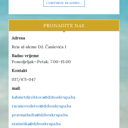
CONTINUE READING…
PRONAĐITE NAS
Adresa
Reis ul uleme Dž. Čauševića 1
Radno vrijeme
Ponedjeljak—Petak: 7:00–15:00
Kontakt
037/471-047
mail:
kabinetdirektora@dzboskrupa.ba
racunovodstvo@dzboskrupa.ba
pravnasluzba@dzboskrupa.ba
statistika@dzboskrupa.ba