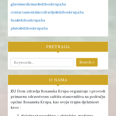
glavnimedicinar@dzboskrupa.ba
centarzamentalnozdravlje@dzboskrupa.ba
hes@dzboskrupa.ba
plate@dzboskrupa.ba
PRETRAGA
Search »
O NAMA
ZU Dom zdravlja Bosanska Krupa organizuje i provodi
primarnu zdravstvenu zaštitu stanovništva na području
općine Bosanska Krupa, kao svoju trajnu djelatnost
kroz :
djelatnost porodične – obiteljske medicine ,