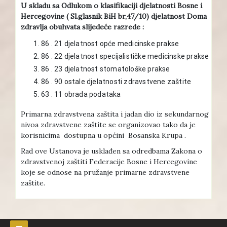
U skladu sa Odlukom o klasifikaciji djelatnosti Bosne i
Hercegovine ( Sl.glasnik BiH br,47/10) djelatnost Doma
zdravlja obuhvata slijedeće razrede :
86 . 21 djelatnost opće medicinske prakse
86 . 22 djelatnost specijalističke medicinske prakse
86 . 23 djelatnost stomatološke prakse
86 . 90 ostale djelatnosti zdravstvene zaštite
63 . 11 obrada podataka
Primarna zdravstvena zaštita i jadan dio iz sekundarnog
nivoa zdravstvene zaštite se organizovao tako da je
korisnicima dostupna u općini Bosanska Krupa .
Rad ove Ustanova je usklađen sa odredbama Zakona o
zdravstvenoj zaštiti Federacije Bosne i Hercegovine
koje se odnose na pružanje primarne zdravstvene
zaštite.