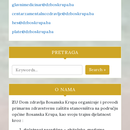
glavnimedicinar@dzboskrupa.ba
centarzamentalnozdravlje@dzboskrupa.ba
hes@dzboskrupa.ba
plate@dzboskrupa.ba
PRETRAGA
Search »
O NAMA
ZU Dom zdravlja Bosanska Krupa organizuje i provodi
primarnu zdravstvenu zaštitu stanovništva na području
općine Bosanska Krupa, kao svoju trajnu djelatnost
kroz :
djelatnost porodične – obiteljske medicine ,