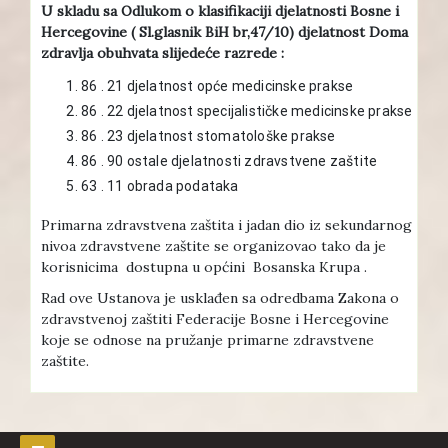
U skladu sa Odlukom o klasifikaciji djelatnosti Bosne i
Hercegovine ( Sl.glasnik BiH br,47/10) djelatnost Doma
zdravlja obuhvata slijedeće razrede :
86 . 21 djelatnost opće medicinske prakse
86 . 22 djelatnost specijalističke medicinske prakse
86 . 23 djelatnost stomatološke prakse
86 . 90 ostale djelatnosti zdravstvene zaštite
63 . 11 obrada podataka
Primarna zdravstvena zaštita i jadan dio iz sekundarnog
nivoa zdravstvene zaštite se organizovao tako da je
korisnicima dostupna u općini Bosanska Krupa .
Rad ove Ustanova je usklađen sa odredbama Zakona o
zdravstvenoj zaštiti Federacije Bosne i Hercegovine
koje se odnose na pružanje primarne zdravstvene
zaštite.