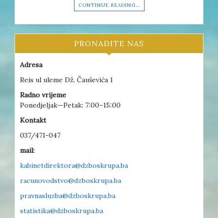
CONTINUE READING…
PRONAĐITE NAS
Adresa
Reis ul uleme Dž. Čauševića 1
Radno vrijeme
Ponedjeljak—Petak: 7:00–15:00
Kontakt
037/471-047
mail:
kabinetdirektora@dzboskrupa.ba
racunovodstvo@dzboskrupa.ba
pravnasluzba@dzboskrupa.ba
statistika@dzboskrupa.ba