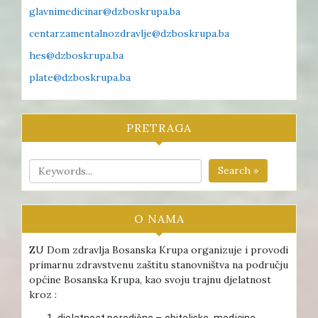
glavnimedicinar@dzboskrupa.ba
centarzamentalnozdravlje@dzboskrupa.ba
hes@dzboskrupa.ba
plate@dzboskrupa.ba
PRETRAGA
Search »
O NAMA
ZU Dom zdravlja Bosanska Krupa organizuje i provodi
primarnu zdravstvenu zaštitu stanovništva na području
općine Bosanska Krupa, kao svoju trajnu djelatnost
kroz :
djelatnost porodične – obiteljske medicine ,