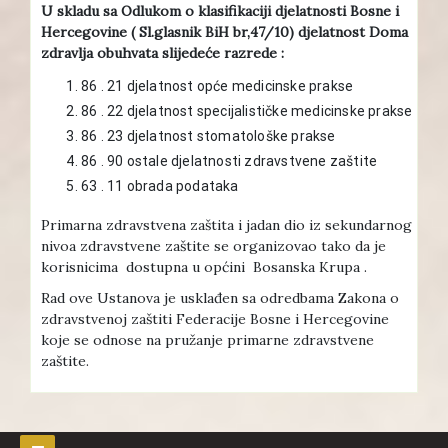
U skladu sa Odlukom o klasifikaciji djelatnosti Bosne i
Hercegovine ( Sl.glasnik BiH br,47/10) djelatnost Doma
zdravlja obuhvata slijedeće razrede :
86 . 21 djelatnost opće medicinske prakse
86 . 22 djelatnost specijalističke medicinske prakse
86 . 23 djelatnost stomatološke prakse
86 . 90 ostale djelatnosti zdravstvene zaštite
63 . 11 obrada podataka
Primarna zdravstvena zaštita i jadan dio iz sekundarnog
nivoa zdravstvene zaštite se organizovao tako da je
korisnicima dostupna u općini Bosanska Krupa .
Rad ove Ustanova je usklađen sa odredbama Zakona o
zdravstvenoj zaštiti Federacije Bosne i Hercegovine
koje se odnose na pružanje primarne zdravstvene
zaštite.