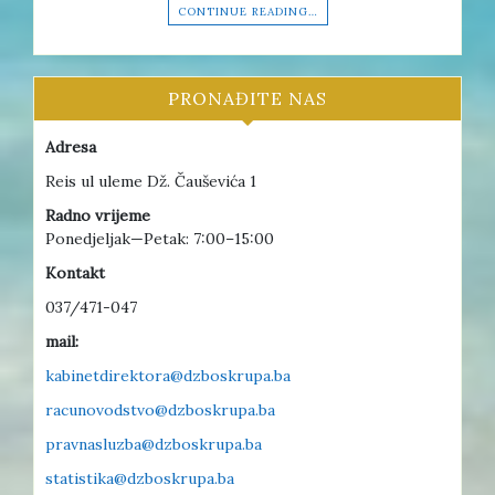
CONTINUE READING…
PRONAĐITE NAS
Adresa
Reis ul uleme Dž. Čauševića 1
Radno vrijeme
Ponedjeljak—Petak: 7:00–15:00
Kontakt
037/471-047
mail:
kabinetdirektora@dzboskrupa.ba
racunovodstvo@dzboskrupa.ba
pravnasluzba@dzboskrupa.ba
statistika@dzboskrupa.ba