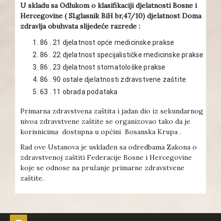
U skladu sa Odlukom o klasifikaciji djelatnosti Bosne i
Hercegovine ( Sl.glasnik BiH br,47/10) djelatnost Doma
zdravlja obuhvata slijedeće razrede :
86 . 21 djelatnost opće medicinske prakse
86 . 22 djelatnost specijalističke medicinske prakse
86 . 23 djelatnost stomatološke prakse
86 . 90 ostale djelatnosti zdravstvene zaštite
63 . 11 obrada podataka
Primarna zdravstvena zaštita i jadan dio iz sekundarnog
nivoa zdravstvene zaštite se organizovao tako da je
korisnicima dostupna u općini Bosanska Krupa .
Rad ove Ustanova je usklađen sa odredbama Zakona o
zdravstvenoj zaštiti Federacije Bosne i Hercegovine
koje se odnose na pružanje primarne zdravstvene
zaštite.