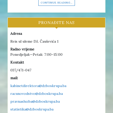
CONTINUE READING…
PRONAĐITE NAS
Adresa
Reis ul uleme Dž. Čauševića 1
Radno vrijeme
Ponedjeljak—Petak: 7:00–15:00
Kontakt
037/471-047
mail:
kabinetdirektora@dzboskrupa.ba
racunovodstvo@dzboskrupa.ba
pravnasluzba@dzboskrupa.ba
statistika@dzboskrupa.ba