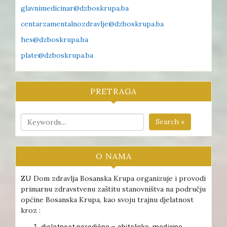
glavnimedicinar@dzboskrupa.ba
centarzamentalnozdravlje@dzboskrupa.ba
hes@dzboskrupa.ba
plate@dzboskrupa.ba
PRETRAGA
Search »
O NAMA
ZU Dom zdravlja Bosanska Krupa organizuje i provodi
primarnu zdravstvenu zaštitu stanovništva na području
općine Bosanska Krupa, kao svoju trajnu djelatnost
kroz :
djelatnost porodične – obiteljske medicine ,