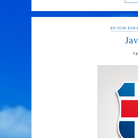
ZU DOM ZDRA
Jav
3 