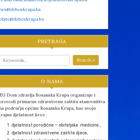
hes@dzboskrupa.ba
plate@dzboskrupa.ba
PRETRAGA
Search »
O NAMA
ZU Dom zdravlja Bosanska Krupa organizuje i
provodi primarnu zdravstvenu zaštitu stanovništva
na području općine Bosanska Krupa, kao svoju
trajnu djelatnost kroz :
djelatnost porodične – obiteljske medicine ,
djelatnost zdravstvene zaštite djece,