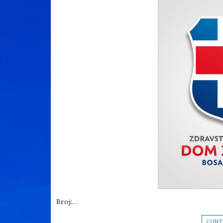
Broj:…
CONT