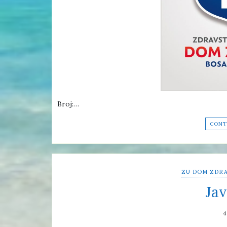
Broj:…
CONT
ZU DOM ZDRA
Jav
4