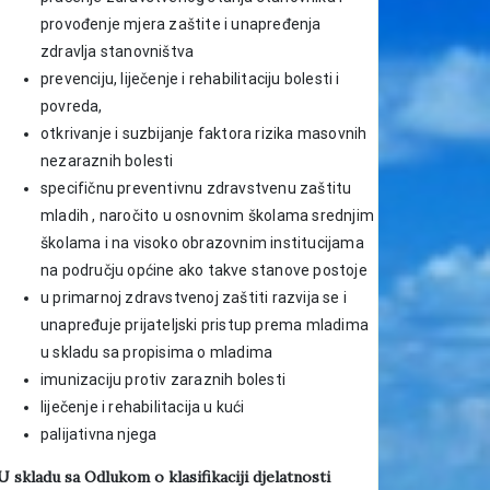
provođenje mjera zaštite i unapređenja
zdravlja stanovništva
prevenciju, liječenje i rehabilitaciju bolesti i
povreda,
otkrivanje i suzbijanje faktora rizika masovnih
nezaraznih bolesti
specifičnu preventivnu zdravstvenu zaštitu
mladih , naročito u osnovnim školama srednjim
školama i na visoko obrazovnim institucijama
na području općine ako takve stanove postoje
u primarnoj zdravstvenoj zaštiti razvija se i
unapređuje prijateljski pristup prema mladima
u skladu sa propisima o mladima
imunizaciju protiv zaraznih bolesti
liječenje i rehabilitacija u kući
palijativna njega
U skladu sa Odlukom o klasifikaciji djelatnosti