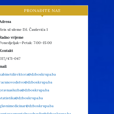
PRONAĐITE NAS
Adresa
Reis ul uleme Dž. Čauševića 1
Radno vrijeme
Ponedjeljak—Petak: 7:00–15:00
Kontakt
037/471-047
mail:
kabinetdirektora@dzboskrupa.ba
racunovodstvo@dzboskrupa.ba
pravnasluzba@dzboskrupa.ba
statistika@dzboskrupa.ba
glavnimedicinar@dzboskrupa.ba
centarzamentalnozdravlje@dzboskrupa.ba