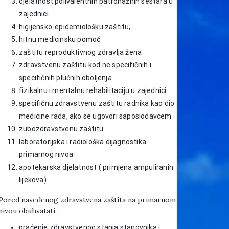
djelatnost polivalentnih patronažnih sestara u
zajednici
higijensko-epidemiološku zaštitu,
hitnu medicinsku pomoć
zaštitu reproduktivnog zdravlja žena
zdravstvenu zaštitu kod ne specifičnih i
specifičnih plućnih oboljenja
fizikalnu i mentalnu rehabilitaciju u zajednici
specifičnu zdravstvenu zaštitu radnika kao dio
medicine rada, ako se ugovori saposlodavcem
zubozdravstvenu zaštitu
laboratorijska i radiološka dijagnostika
primarnog nivoa
apotekarska djelatnost ( primjena ampuliranih
lijekova)
Pored navedenog zdravstvena zaštita na primarnom
nivou obuhvatati :
praćenje zdravstvenog stanja stanovnika i