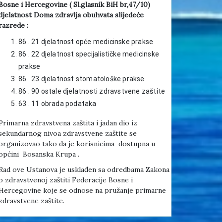
Bosne i Hercegovine ( Sl.glasnik BiH br,47/10)
djelatnost Doma zdravlja obuhvata slijedeće
razrede :
86 . 21 djelatnost opće medicinske prakse
86 . 22 djelatnost specijalističke medicinske
prakse
86 . 23 djelatnost stomatološke prakse
86 . 90 ostale djelatnosti zdravstvene zaštite
63 . 11 obrada podataka
Primarna zdravstvena zaštita i jadan dio iz
sekundarnog nivoa zdravstvene zaštite se
organizovao tako da je korisnicima dostupna u
općini Bosanska Krupa .
Rad ove Ustanova je usklađen sa odredbama Zakona
o zdravstvenoj zaštiti Federacije Bosne i
Hercegovine koje se odnose na pružanje primarne
zdravstvene zaštite.