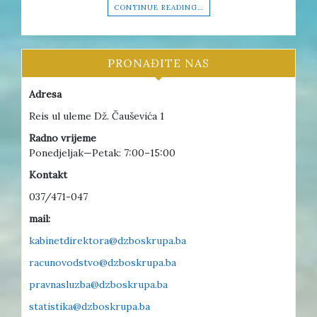
CONTINUE READING…
PRONAĐITE NAS
Adresa
Reis ul uleme Dž. Čauševića 1
Radno vrijeme
Ponedjeljak—Petak: 7:00–15:00
Kontakt
037/471-047
mail:
kabinetdirektora@dzboskrupa.ba
racunovodstvo@dzboskrupa.ba
pravnasluzba@dzboskrupa.ba
statistika@dzboskrupa.ba