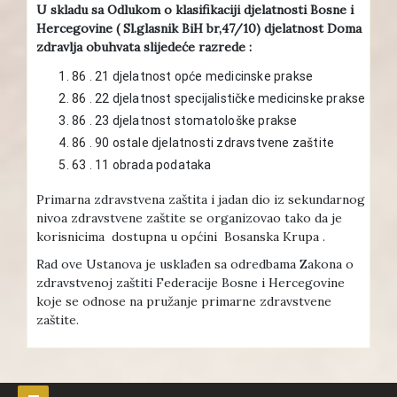
U skladu sa Odlukom o klasifikaciji djelatnosti Bosne i
Hercegovine ( Sl.glasnik BiH br,47/10) djelatnost Doma
zdravlja obuhvata slijedeće razrede :
86 . 21 djelatnost opće medicinske prakse
86 . 22 djelatnost specijalističke medicinske prakse
86 . 23 djelatnost stomatološke prakse
86 . 90 ostale djelatnosti zdravstvene zaštite
63 . 11 obrada podataka
Primarna zdravstvena zaštita i jadan dio iz sekundarnog
nivoa zdravstvene zaštite se organizovao tako da je
korisnicima dostupna u općini Bosanska Krupa .
Rad ove Ustanova je usklađen sa odredbama Zakona o
zdravstvenoj zaštiti Federacije Bosne i Hercegovine
koje se odnose na pružanje primarne zdravstvene
zaštite.