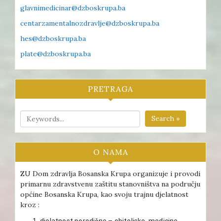
glavnimedicinar@dzboskrupa.ba
centarzamentalnozdravlje@dzboskrupa.ba
hes@dzboskrupa.ba
plate@dzboskrupa.ba
PRETRAGA
Search »
O NAMA
ZU Dom zdravlja Bosanska Krupa organizuje i provodi
primarnu zdravstvenu zaštitu stanovništva na području
općine Bosanska Krupa, kao svoju trajnu djelatnost
kroz :
djelatnost porodične – obiteljske medicine ,