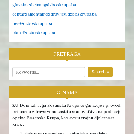
glavnimedicinar@dzboskrupa.ba
centarzamentalnozdravlje@dzboskrupa.ba
hes@dzboskrupa.ba
plate@dzboskrupa.ba
PRETRAGA
Search »
O NAMA
ZU Dom zdravlja Bosanska Krupa organizuje i provodi
primarnu zdravstvenu zaštitu stanovništva na području
općine Bosanska Krupa, kao svoju trajnu djelatnost
kroz :
djelatnost porodične – obiteljske medicine ,