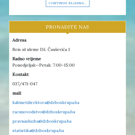
CONTINUE READING…
PRONAĐITE NAS
Adresa
Reis ul uleme Dž. Čauševića 1
Radno vrijeme
Ponedjeljak—Petak: 7:00–15:00
Kontakt
037/471-047
mail:
kabinetdirektora@dzboskrupa.ba
racunovodstvo@dzboskrupa.ba
pravnasluzba@dzboskrupa.ba
statistika@dzboskrupa.ba