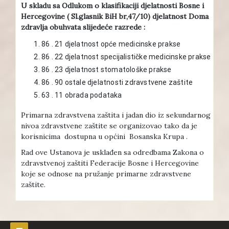
U skladu sa Odlukom o klasifikaciji djelatnosti Bosne i
Hercegovine ( Sl.glasnik BiH br,47/10) djelatnost Doma
zdravlja obuhvata slijedeće razrede :
86 . 21 djelatnost opće medicinske prakse
86 . 22 djelatnost specijalističke medicinske prakse
86 . 23 djelatnost stomatološke prakse
86 . 90 ostale djelatnosti zdravstvene zaštite
63 . 11 obrada podataka
Primarna zdravstvena zaštita i jadan dio iz sekundarnog
nivoa zdravstvene zaštite se organizovao tako da je
korisnicima dostupna u općini Bosanska Krupa .
Rad ove Ustanova je usklađen sa odredbama Zakona o
zdravstvenoj zaštiti Federacije Bosne i Hercegovine
koje se odnose na pružanje primarne zdravstvene
zaštite.