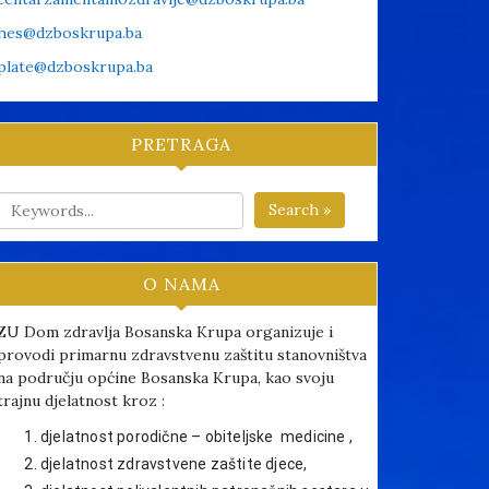
hes@dzboskrupa.ba
plate@dzboskrupa.ba
PRETRAGA
Search »
O NAMA
ZU Dom zdravlja Bosanska Krupa organizuje i
provodi primarnu zdravstvenu zaštitu stanovništva
na području općine Bosanska Krupa, kao svoju
trajnu djelatnost kroz :
djelatnost porodične – obiteljske medicine ,
djelatnost zdravstvene zaštite djece,