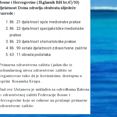
Bosne i Hercegovine ( Sl.glasnik BiH br,47/10)
djelatnost Doma zdravlja obuhvata slijedeće
razrede :
86 . 21 djelatnost opće medicinske prakse
86 . 22 djelatnost specijalističke medicinske
prakse
86 . 23 djelatnost stomatološke prakse
86 . 90 ostale djelatnosti zdravstvene zaštite
63 . 11 obrada podataka
Primarna zdravstvena zaštita i jadan dio iz
sekundarnog nivoa zdravstvene zaštite se
organizovao tako da je korisnicima dostupna u
općini Bosanska Krupa .
Rad ove Ustanova je usklađen sa odredbama Zakona
o zdravstvenoj zaštiti Federacije Bosne i
Hercegovine koje se odnose na pružanje primarne
zdravstvene zaštite.