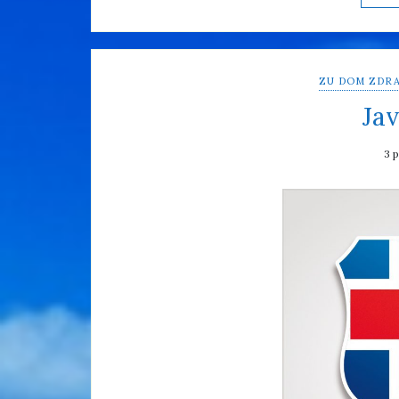
ZU DOM ZDRA
Jav
3 