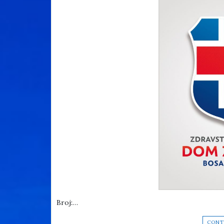
Broj:…
CONT