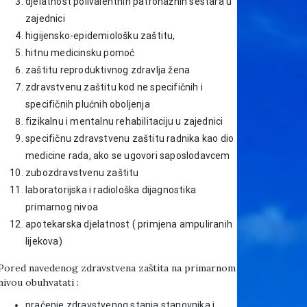
djelatnost polivalentnih patronažnih sestara u
zajednici
higijensko-epidemiološku zaštitu,
hitnu medicinsku pomoć
zaštitu reproduktivnog zdravlja žena
zdravstvenu zaštitu kod ne specifičnih i
specifičnih plućnih oboljenja
fizikalnu i mentalnu rehabilitaciju u zajednici
specifičnu zdravstvenu zaštitu radnika kao dio
medicine rada, ako se ugovori saposlodavcem
zubozdravstvenu zaštitu
laboratorijska i radiološka dijagnostika
primarnog nivoa
apotekarska djelatnost ( primjena ampuliranih
lijekova)
Pored navedenog zdravstvena zaštita na primarnom
nivou obuhvatati :
praćenje zdravstvenog stanja stanovnika i