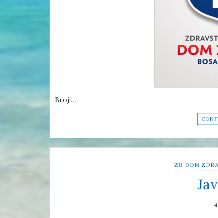
Broj:…
CONT
ZU DOM ZDRA
Jav
4