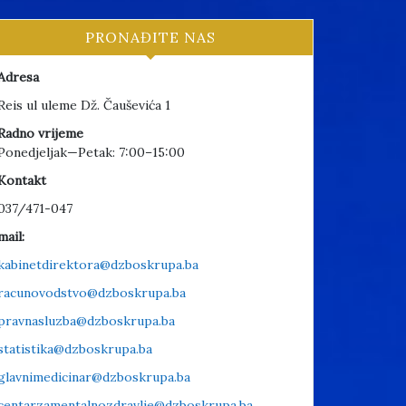
PRONAĐITE NAS
Adresa
Reis ul uleme Dž. Čauševića 1
Radno vrijeme
Ponedjeljak—Petak: 7:00–15:00
Kontakt
037/471-047
mail:
kabinetdirektora@dzboskrupa.ba
racunovodstvo@dzboskrupa.ba
pravnasluzba@dzboskrupa.ba
statistika@dzboskrupa.ba
glavnimedicinar@dzboskrupa.ba
centarzamentalnozdravlje@dzboskrupa.ba