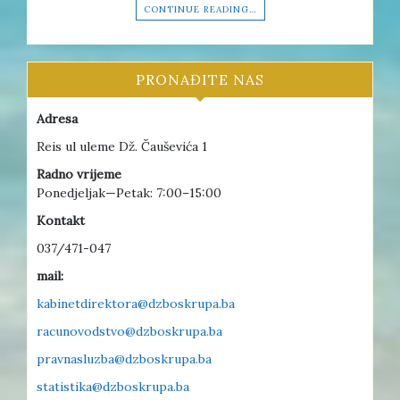
CONTINUE READING…
PRONAĐITE NAS
Adresa
Reis ul uleme Dž. Čauševića 1
Radno vrijeme
Ponedjeljak—Petak: 7:00–15:00
Kontakt
037/471-047
mail:
kabinetdirektora@dzboskrupa.ba
racunovodstvo@dzboskrupa.ba
pravnasluzba@dzboskrupa.ba
statistika@dzboskrupa.ba