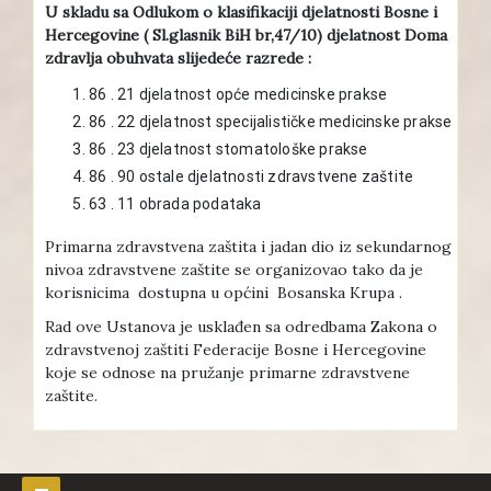
U skladu sa Odlukom o klasifikaciji djelatnosti Bosne i
Hercegovine ( Sl.glasnik BiH br,47/10) djelatnost Doma
zdravlja obuhvata slijedeće razrede :
86 . 21 djelatnost opće medicinske prakse
86 . 22 djelatnost specijalističke medicinske prakse
86 . 23 djelatnost stomatološke prakse
86 . 90 ostale djelatnosti zdravstvene zaštite
63 . 11 obrada podataka
Primarna zdravstvena zaštita i jadan dio iz sekundarnog
nivoa zdravstvene zaštite se organizovao tako da je
korisnicima dostupna u općini Bosanska Krupa .
Rad ove Ustanova je usklađen sa odredbama Zakona o
zdravstvenoj zaštiti Federacije Bosne i Hercegovine
koje se odnose na pružanje primarne zdravstvene
zaštite.