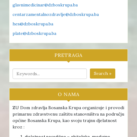
glavnimedicinar@dzboskrupa.ba
centarzamentalnozdravlje@dzboskrupa.ba
hes@dzboskrupa.ba
plate@dzboskrupa.ba
PRETRAGA
Search »
O NAMA
ZU Dom zdravlja Bosanska Krupa organizuje i provodi
primarnu zdravstvenu zaštitu stanovništva na području
općine Bosanska Krupa, kao svoju trajnu djelatnost
kroz :
djelatnost porodične – obiteljske medicine ,