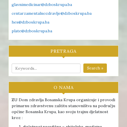
glavnimedicinar@dzboskrupa.ba
centarzamentalnozdravlje@dzboskrupa.ba
hes@dzboskrupa.ba
plate@dzboskrupa.ba
PRETRAGA
Search »
O NAMA
ZU Dom zdravlja Bosanska Krupa organizuje i provodi
primarnu zdravstvenu zaštitu stanovništva na području
općine Bosanska Krupa, kao svoju trajnu djelatnost
kroz :
djelatnost porodične – obiteljske medicine ,