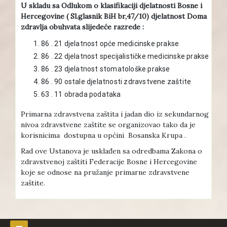
U skladu sa Odlukom o klasifikaciji djelatnosti Bosne i
Hercegovine ( Sl.glasnik BiH br,47/10) djelatnost Doma
zdravlja obuhvata slijedeće razrede :
86 . 21 djelatnost opće medicinske prakse
86 . 22 djelatnost specijalističke medicinske prakse
86 . 23 djelatnost stomatološke prakse
86 . 90 ostale djelatnosti zdravstvene zaštite
63 . 11 obrada podataka
Primarna zdravstvena zaštita i jadan dio iz sekundarnog
nivoa zdravstvene zaštite se organizovao tako da je
korisnicima dostupna u općini Bosanska Krupa .
Rad ove Ustanova je usklađen sa odredbama Zakona o
zdravstvenoj zaštiti Federacije Bosne i Hercegovine
koje se odnose na pružanje primarne zdravstvene
zaštite.