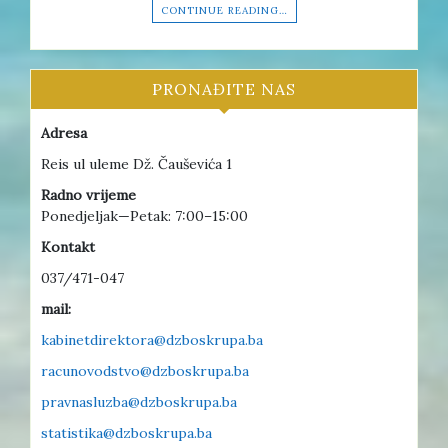
CONTINUE READING…
PRONAĐITE NAS
Adresa
Reis ul uleme Dž. Čauševića 1
Radno vrijeme
Ponedjeljak—Petak: 7:00–15:00
Kontakt
037/471-047
mail:
kabinetdirektora@dzboskrupa.ba
racunovodstvo@dzboskrupa.ba
pravnasluzba@dzboskrupa.ba
statistika@dzboskrupa.ba