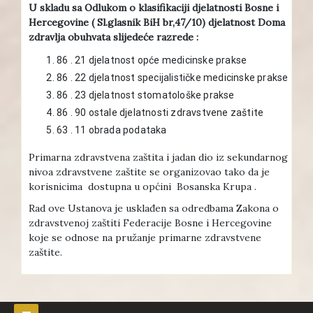
U skladu sa Odlukom o klasifikaciji djelatnosti Bosne i
Hercegovine ( Sl.glasnik BiH br,47/10) djelatnost Doma
zdravlja obuhvata slijedeće razrede :
86 . 21 djelatnost opće medicinske prakse
86 . 22 djelatnost specijalističke medicinske prakse
86 . 23 djelatnost stomatološke prakse
86 . 90 ostale djelatnosti zdravstvene zaštite
63 . 11 obrada podataka
Primarna zdravstvena zaštita i jadan dio iz sekundarnog
nivoa zdravstvene zaštite se organizovao tako da je
korisnicima dostupna u općini Bosanska Krupa .
Rad ove Ustanova je usklađen sa odredbama Zakona o
zdravstvenoj zaštiti Federacije Bosne i Hercegovine
koje se odnose na pružanje primarne zdravstvene
zaštite.