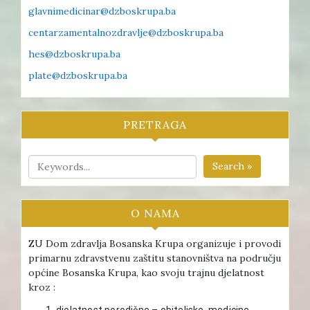
glavnimedicinar@dzboskrupa.ba
centarzamentalnozdravlje@dzboskrupa.ba
hes@dzboskrupa.ba
plate@dzboskrupa.ba
PRETRAGA
Search »
O NAMA
ZU Dom zdravlja Bosanska Krupa organizuje i provodi
primarnu zdravstvenu zaštitu stanovništva na području
općine Bosanska Krupa, kao svoju trajnu djelatnost
kroz :
djelatnost porodične – obiteljske medicine ,