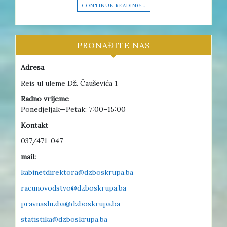
CONTINUE READING…
PRONAĐITE NAS
Adresa
Reis ul uleme Dž. Čauševića 1
Radno vrijeme
Ponedjeljak—Petak: 7:00–15:00
Kontakt
037/471-047
mail:
kabinetdirektora@dzboskrupa.ba
racunovodstvo@dzboskrupa.ba
pravnasluzba@dzboskrupa.ba
statistika@dzboskrupa.ba