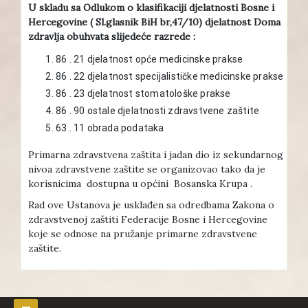
U skladu sa Odlukom o klasifikaciji djelatnosti Bosne i
Hercegovine ( Sl.glasnik BiH br,47/10) djelatnost Doma
zdravlja obuhvata slijedeće razrede :
86 . 21 djelatnost opće medicinske prakse
86 . 22 djelatnost specijalističke medicinske prakse
86 . 23 djelatnost stomatološke prakse
86 . 90 ostale djelatnosti zdravstvene zaštite
63 . 11 obrada podataka
Primarna zdravstvena zaštita i jadan dio iz sekundarnog
nivoa zdravstvene zaštite se organizovao tako da je
korisnicima dostupna u općini Bosanska Krupa .
Rad ove Ustanova je usklađen sa odredbama Zakona o
zdravstvenoj zaštiti Federacije Bosne i Hercegovine
koje se odnose na pružanje primarne zdravstvene
zaštite.