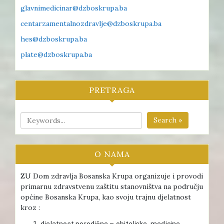
glavnimedicinar@dzboskrupa.ba
centarzamentalnozdravlje@dzboskrupa.ba
hes@dzboskrupa.ba
plate@dzboskrupa.ba
PRETRAGA
Search »
O NAMA
ZU Dom zdravlja Bosanska Krupa organizuje i provodi
primarnu zdravstvenu zaštitu stanovništva na području
općine Bosanska Krupa, kao svoju trajnu djelatnost
kroz :
djelatnost porodične – obiteljske medicine ,