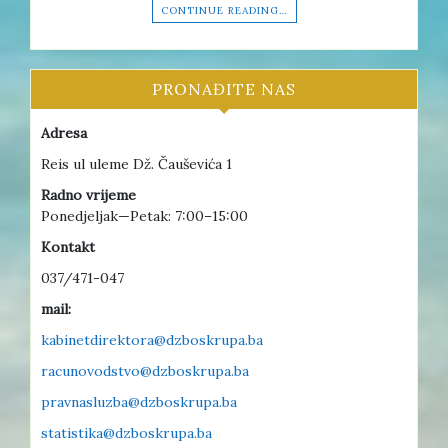
CONTINUE READING…
PRONAĐITE NAS
Adresa
Reis ul uleme Dž. Čauševića 1
Radno vrijeme
Ponedjeljak—Petak: 7:00–15:00
Kontakt
037/471-047
mail:
kabinetdirektora@dzboskrupa.ba
racunovodstvo@dzboskrupa.ba
pravnasluzba@dzboskrupa.ba
statistika@dzboskrupa.ba