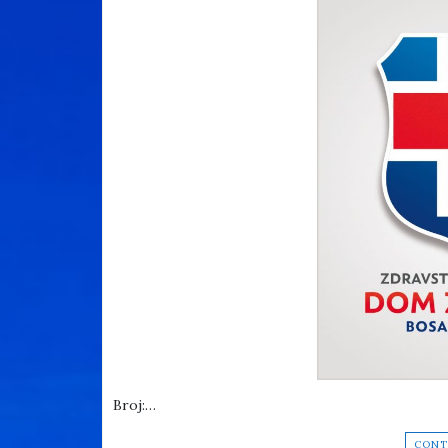
Broj:…
CONT