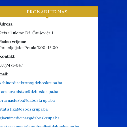
PRONAĐITE NAS
Adresa
Reis ul uleme Dž. Čauševića 1
Radno vrijeme
Ponedjeljak—Petak: 7:00–15:00
Kontakt
037/471-047
mail:
kabinetdirektora@dzboskrupa.ba
racunovodstvo@dzboskrupa.ba
pravnasluzba@dzboskrupa.ba
statistika@dzboskrupa.ba
glavnimedicinar@dzboskrupa.ba
centarzamentalnozdravlje@dzboskrupa.ba