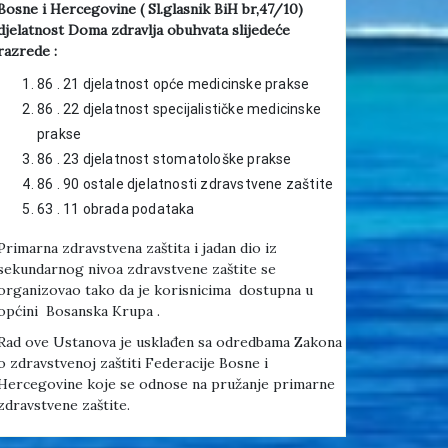
Bosne i Hercegovine ( Sl.glasnik BiH br,47/10)
djelatnost Doma zdravlja obuhvata slijedeće
razrede :
86 . 21 djelatnost opće medicinske prakse
86 . 22 djelatnost specijalističke medicinske
prakse
86 . 23 djelatnost stomatološke prakse
86 . 90 ostale djelatnosti zdravstvene zaštite
63 . 11 obrada podataka
Primarna zdravstvena zaštita i jadan dio iz
sekundarnog nivoa zdravstvene zaštite se
organizovao tako da je korisnicima dostupna u
općini Bosanska Krupa .
Rad ove Ustanova je usklađen sa odredbama Zakona
o zdravstvenoj zaštiti Federacije Bosne i
Hercegovine koje se odnose na pružanje primarne
zdravstvene zaštite.