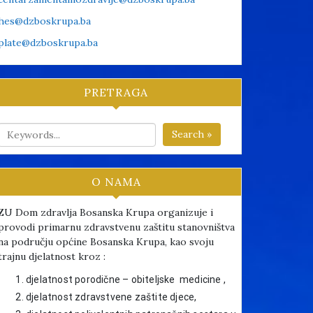
hes@dzboskrupa.ba
plate@dzboskrupa.ba
PRETRAGA
Search »
O NAMA
ZU Dom zdravlja Bosanska Krupa organizuje i
provodi primarnu zdravstvenu zaštitu stanovništva
na području općine Bosanska Krupa, kao svoju
trajnu djelatnost kroz :
djelatnost porodične – obiteljske medicine ,
djelatnost zdravstvene zaštite djece,