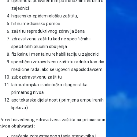
djelatnost polivalentnih patronažnih sestara u
zajednici
higijensko-epidemiološku zaštitu,
hitnu medicinsku pomoć
zaštitu reproduktivnog zdravlja žena
zdravstvenu zaštitu kod ne specifičnih i
specifičnih plućnih oboljenja
fizikalnu i mentalnu rehabilitaciju u zajednici
specifičnu zdravstvenu zaštitu radnika kao dio
medicine rada, ako se ugovori saposlodavcem
zubozdravstvenu zaštitu
laboratorijska i radiološka dijagnostika
primarnog nivoa
apotekarska djelatnost ( primjena ampuliranih
lijekova)
Pored navedenog zdravstvena zaštita na primarnom
nivou obuhvatati :
praćenje zdravstvenog stanja stanovnika i