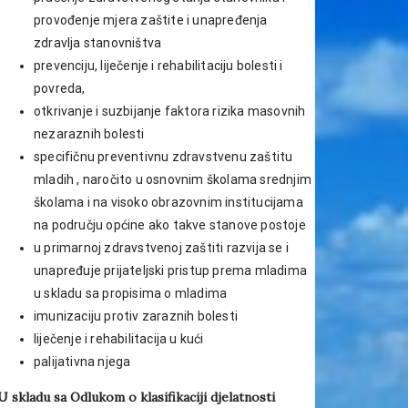
provođenje mjera zaštite i unapređenja
zdravlja stanovništva
prevenciju, liječenje i rehabilitaciju bolesti i
povreda,
otkrivanje i suzbijanje faktora rizika masovnih
nezaraznih bolesti
specifičnu preventivnu zdravstvenu zaštitu
mladih , naročito u osnovnim školama srednjim
školama i na visoko obrazovnim institucijama
na području općine ako takve stanove postoje
u primarnoj zdravstvenoj zaštiti razvija se i
unapređuje prijateljski pristup prema mladima
u skladu sa propisima o mladima
imunizaciju protiv zaraznih bolesti
liječenje i rehabilitacija u kući
palijativna njega
U skladu sa Odlukom o klasifikaciji djelatnosti