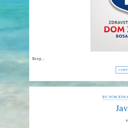
Broj:…
CONT
ZU DOM ZDRA
Jav
4