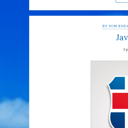
ZU DOM ZDRA
Jav
3 