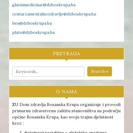
glavnimedicinar@dzboskrupa.ba
centarzamentalnozdravlje@dzboskrupa.ba
hes@dzboskrupa.ba
plate@dzboskrupa.ba
PRETRAGA
Search »
O NAMA
ZU Dom zdravlja Bosanska Krupa organizuje i provodi
primarnu zdravstvenu zaštitu stanovništva na području
općine Bosanska Krupa, kao svoju trajnu djelatnost
kroz :
djelatnost porodične – obiteljske medicine ,