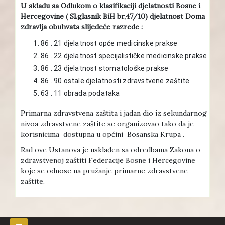
U skladu sa Odlukom o klasifikaciji djelatnosti Bosne i
Hercegovine ( Sl.glasnik BiH br,47/10) djelatnost Doma
zdravlja obuhvata slijedeće razrede :
86 . 21 djelatnost opće medicinske prakse
86 . 22 djelatnost specijalističke medicinske prakse
86 . 23 djelatnost stomatološke prakse
86 . 90 ostale djelatnosti zdravstvene zaštite
63 . 11 obrada podataka
Primarna zdravstvena zaštita i jadan dio iz sekundarnog
nivoa zdravstvene zaštite se organizovao tako da je
korisnicima dostupna u općini Bosanska Krupa .
Rad ove Ustanova je usklađen sa odredbama Zakona o
zdravstvenoj zaštiti Federacije Bosne i Hercegovine
koje se odnose na pružanje primarne zdravstvene
zaštite.