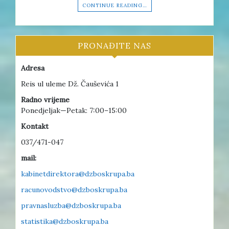
CONTINUE READING…
PRONAĐITE NAS
Adresa
Reis ul uleme Dž. Čauševića 1
Radno vrijeme
Ponedjeljak—Petak: 7:00–15:00
Kontakt
037/471-047
mail:
kabinetdirektora@dzboskrupa.ba
racunovodstvo@dzboskrupa.ba
pravnasluzba@dzboskrupa.ba
statistika@dzboskrupa.ba