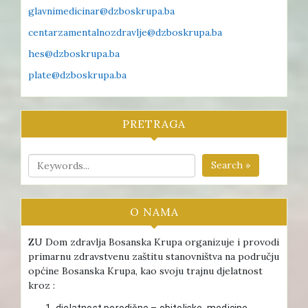
glavnimedicinar@dzboskrupa.ba
centarzamentalnozdravlje@dzboskrupa.ba
hes@dzboskrupa.ba
plate@dzboskrupa.ba
PRETRAGA
Search »
O NAMA
ZU Dom zdravlja Bosanska Krupa organizuje i provodi
primarnu zdravstvenu zaštitu stanovništva na području
općine Bosanska Krupa, kao svoju trajnu djelatnost
kroz :
djelatnost porodične – obiteljske medicine ,