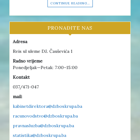
CONTINUE READING…
PRONAĐITE NAS
Adresa
Reis ul uleme Dž. Čauševića 1
Radno vrijeme
Ponedjeljak—Petak: 7:00–15:00
Kontakt
037/471-047
mail:
kabinetdirektora@dzboskrupa.ba
racunovodstvo@dzboskrupa.ba
pravnasluzba@dzboskrupa.ba
statistika@dzboskrupa.ba