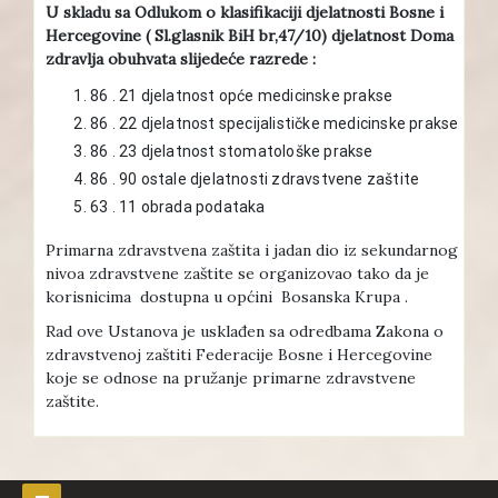
U skladu sa Odlukom o klasifikaciji djelatnosti Bosne i
Hercegovine ( Sl.glasnik BiH br,47/10) djelatnost Doma
zdravlja obuhvata slijedeće razrede :
86 . 21 djelatnost opće medicinske prakse
86 . 22 djelatnost specijalističke medicinske prakse
86 . 23 djelatnost stomatološke prakse
86 . 90 ostale djelatnosti zdravstvene zaštite
63 . 11 obrada podataka
Primarna zdravstvena zaštita i jadan dio iz sekundarnog
nivoa zdravstvene zaštite se organizovao tako da je
korisnicima dostupna u općini Bosanska Krupa .
Rad ove Ustanova je usklađen sa odredbama Zakona o
zdravstvenoj zaštiti Federacije Bosne i Hercegovine
koje se odnose na pružanje primarne zdravstvene
zaštite.